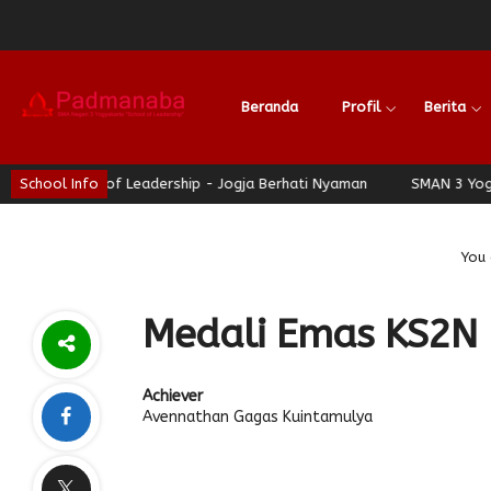
Beranda
Profil
Berita
- School of Leadership - Jogja Berhati Nyaman
School Info
SMAN 3 Yogyakar
You 
Medali Emas KS2N 
Achiever
Avennathan Gagas Kuintamulya