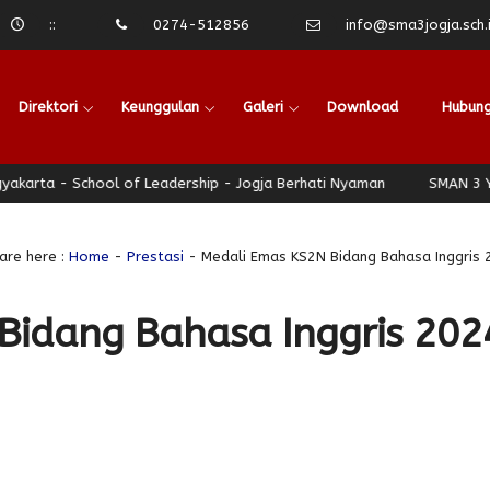
:
:
0274-512856
info@sma3jogja.sch.
Direktori
Keunggulan
Galeri
Download
Hubung
ta - School of Leadership - Jogja Berhati Nyaman
SMAN 3 Yogya
are here :
Home
-
Prestasi
- Medali Emas KS2N Bidang Bahasa Inggris 
Bidang Bahasa Inggris 202