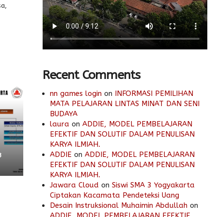
sa,
Recent Comments
nn games login
on
INFORMASI PEMILIHAN
MATA PELAJARAN LINTAS MINAT DAN SENI
BUDAYA
laura
on
ADDIE, MODEL PEMBELAJARAN
EFEKTIF DAN SOLUTIF DALAM PENULISAN
KARYA ILMIAH.
ADDIE
on
ADDIE, MODEL PEMBELAJARAN
3
EFEKTIF DAN SOLUTIF DALAM PENULISAN
KARYA ILMIAH.
Jawara Cloud
on
Siswi SMA 3 Yogyakarta
Ciptakan Kacamata Pendeteksi Uang
Desain Instruksional Muhaimin Abdullah
on
ADDIE, MODEL PEMBELAJARAN EFEKTIF