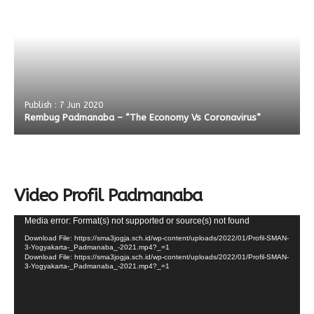
Publish : 7 Jun 2020
Rembug Padmanaba – “The Economy Vs Coronavirus”
Video Profil Padmanaba
Video
Media error: Format(s) not supported or source(s) not found
Player
Download File: https://sma3jogja.sch.id/wp-content/uploads/2022/01/Profil-SMAN-
3-Yogyakarta-_Padmanaba_-2021.mp4?_=1
Download File: https://sma3jogja.sch.id/wp-content/uploads/2022/01/Profil-SMAN-
3-Yogyakarta-_Padmanaba_-2021.mp4?_=1