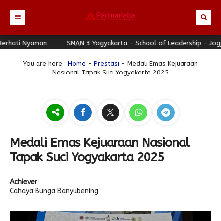
hati Nyaman
Beranda
SMAN 3 Yogyakarta - School of Leadership - Jogja B
Profil
You are here :
Home
-
Prestasi
- Medali Emas Kejuaraan
Nasional Tapak Suci Yogyakarta 2025
Berita
Identitas Sekolah
Direktori
Visi-Misi
Terbaru
Keunggulan
Struktur Organisasi
Editorial
Guru & Karyawan
Galeri
Sejarah
Blog Guru
Prestasi
Medali Emas Kejuaraan Nasional
Download
Seragam
Padmanaba Smart Service
Foto
Tapak Suci Yogyakarta 2025
Hubungi Kami
Kolom Siswa
Majalah Digital
Video
Achiever
Bulletin
Pengumuman
Karya Siswa
Cahaya Bunga Banyubening
Link Referensi
Fasilitas
Padnews
Progresif #37
PPDB
Eskul
Majalah Progresif
Event Padmanaba
Padstory