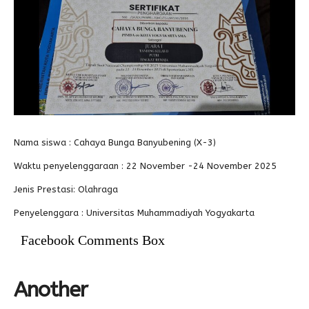
Alumni
Kegiatan Kemitraan
Penbes 2026
Antologi Puisi 1
Antologi Puisi 2
Antologi Puisi 3
Antologi Puisi 4
Antologi Cerpen B.Inggris
Nama siswa : Cahaya Bunga Banyubening (X-3)
Waktu penyelenggaraan : 22 November -24 November 2025
Jenis Prestasi: Olahraga
Penyelenggara : Universitas Muhammadiyah Yogyakarta
Facebook Comments Box
Another