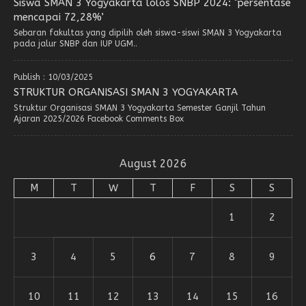
Siswa SMAN 3 Yogyakarta lolos SNBP 2024: ‘persentase
mencapai 72,28%’
Sebaran fakultas yang dipilih oleh siswa-siswi SMAN 3 Yogyakarta
pada jalur SNBP dan IUP UGM..
Publish : 10/03/2025
STRUKTUR ORGANISASI SMAN 3 YOGYAKARTA
Struktur Organisasi SMAN 3 Yogyakarta Semester Ganjil Tahun
Ajaran 2025/2026 Facebook Comments Box
August 2026
M
T
W
T
F
S
S
1
2
3
4
5
6
7
8
9
10
11
12
13
14
15
16