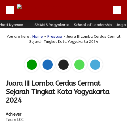
ti Nyaman
Beranda
SMAN 3 Yogyakarta - School of Leadership - Jogja Be
Profil
You are here :
Home
-
Prestasi
- Juara III Lomba Cerdas Cermat
Sejarah Tingkat Kota Yogyakarta 2024
Berita
Direktori
Keunggulan
Galeri
Juara III Lomba Cerdas Cermat
Download
Sejarah Tingkat Kota Yogyakarta
Hubungi Kami
2024
Bulletin
Achiever
Link Referensi
Team LCC
PPDB