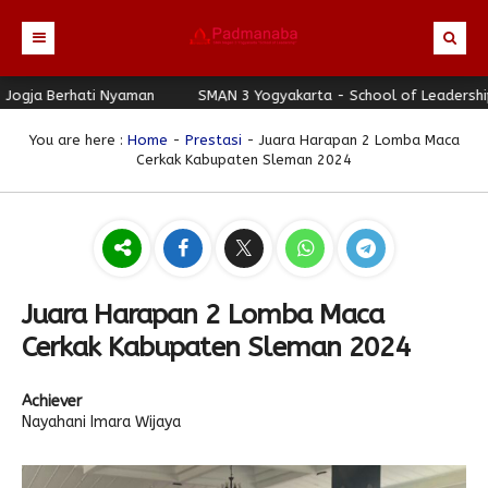
a Berhati Nyaman
Beranda
SMAN 3 Yogyakarta - School of Leadership - Jo
Profil
You are here :
Home
-
Prestasi
- Juara Harapan 2 Lomba Maca
Cerkak Kabupaten Sleman 2024
Berita
Identitas Sekolah
Direktori
Visi-Misi
Terbaru
Keunggulan
Struktur Organisasi
Editorial
Guru & Karyawan
Galeri
Sejarah
Blog Guru
Prestasi
Juara Harapan 2 Lomba Maca
Download
Seragam
Padmanaba Smart Service
Foto
Cerkak Kabupaten Sleman 2024
Hubungi Kami
Kolom Siswa
Majalah Digital
Video
Achiever
Bulletin
Pengumuman
Karya Siswa
Nayahani Imara Wijaya
Link Referensi
Fasilitas
Padnews
Progresif #37
PPDB
Eskul
Majalah Progresif
Event Padmanaba
Padstory