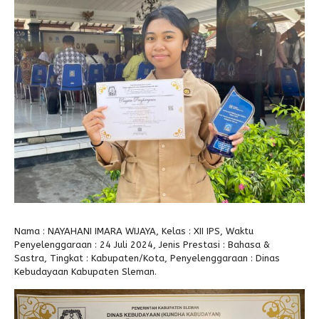
Alumni
Kegiatan Kemitraan
Penbes 2026
Antologi Puisi 1
Antologi Puisi 2
Antologi Puisi 3
Antologi Puisi 4
Antologi Cerpen B.Inggris
Nama : NAYAHANI IMARA WIJAYA, Kelas : XII IPS, Waktu
Penyelenggaraan : 24 Juli 2024, Jenis Prestasi : Bahasa &
Sastra, Tingkat : Kabupaten/Kota, Penyelenggaraan : Dinas
Kebudayaan Kabupaten Sleman.