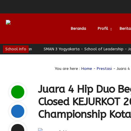
Beranda
Profil
Berita
rhati Nyaman
School Info
SMAN 3 Yogyakarta - School of Leadership - Jogja
Alumni
You are here :
Home
-
Prestasi
- Juara 4
Juara 4 Hip Duo B
Closed KEJURKOT 2
Championship Kota