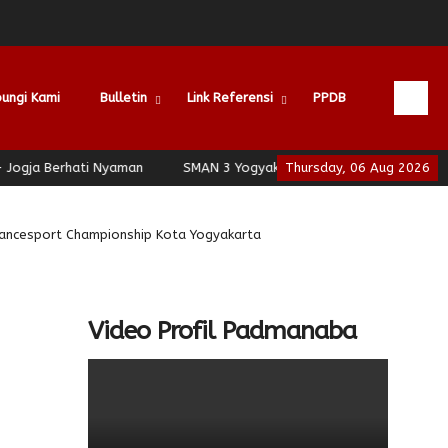
ungi Kami
Bulletin
Link Referensi
PPDB
ja Berhati Nyaman
SMAN 3 Yogyakarta - School of Leadership - 
Thursday, 06 Aug 2026
ancesport Championship Kota Yogyakarta
Video Profil Padmanaba