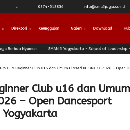
:
:
0274-512856
info@sma3jogja.sch.id
Direktori
Keunggulan
Galeri
Download
Hub
 Berhati Nyaman
SMAN 3 Yogyakarta - School of Leadership - Jog
 Hip Duo Beginner Club u16 dan Umum Closed KEJURKOT 2026 – Open D
eginner Club u16 dan Umum
026 – Open Dancesport
 Yogyakarta