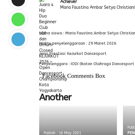
Achiever
Maria Faustina Ambar Setya Christiani
Nama siswa : Maria Faustina Ambar Setya Christian
Waktu penyelenggaraan : 29 Maret 2026
Jenis Prestasi: KeJurkot Dancesport
Penyelenggara : IODI (Ikatan Olahraga Dancesport
Facebook Comments Box
Another
Publ
PEN
Publish : 16 May 2021