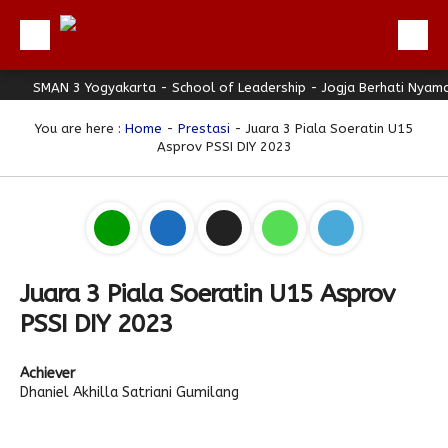
SMAN 3 Yogyakarta - School of Leadership - Jogja Berhati Nyaman
Beranda
Profil
You are here :
Home
-
Prestasi
- Juara 3 Piala Soeratin U15
Asprov PSSI DIY 2023
Berita
Direktori
Keunggulan
Galeri
Juara 3 Piala Soeratin U15 Asprov
Download
PSSI DIY 2023
Hubungi Kami
Achiever
Bulletin
Dhaniel Akhilla Satriani Gumilang
Link Referensi
PPDB