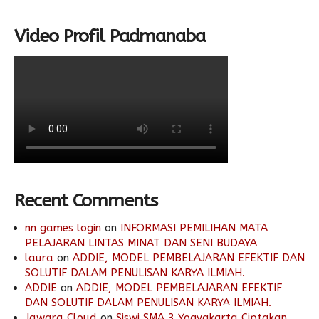
Video Profil Padmanaba
Recent Comments
nn games login
on
INFORMASI PEMILIHAN MATA
PELAJARAN LINTAS MINAT DAN SENI BUDAYA
laura
on
ADDIE, MODEL PEMBELAJARAN EFEKTIF DAN
SOLUTIF DALAM PENULISAN KARYA ILMIAH.
ADDIE
on
ADDIE, MODEL PEMBELAJARAN EFEKTIF
DAN SOLUTIF DALAM PENULISAN KARYA ILMIAH.
Jawara Cloud
on
Siswi SMA 3 Yogyakarta Ciptakan