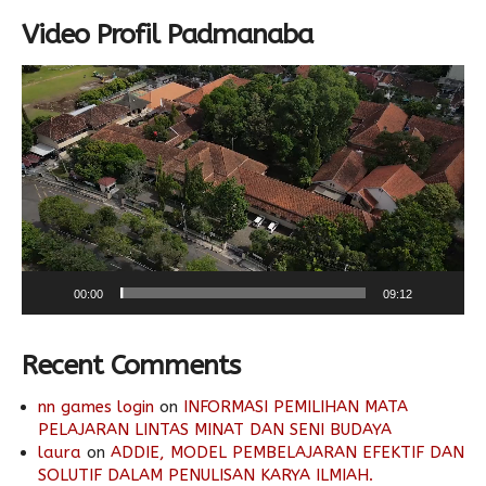
Video Profil Padmanaba
Video
Player
00:00
09:12
Recent Comments
nn games login
on
INFORMASI PEMILIHAN MATA
PELAJARAN LINTAS MINAT DAN SENI BUDAYA
laura
on
ADDIE, MODEL PEMBELAJARAN EFEKTIF DAN
SOLUTIF DALAM PENULISAN KARYA ILMIAH.