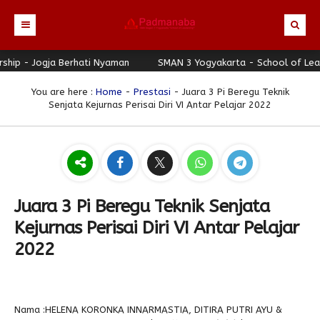
 - Jogja Berhati Nyaman
Beranda
SMAN 3 Yogyakarta - School of Leadersh
Profil
You are here :
Home
-
Prestasi
- Juara 3 Pi Beregu Teknik
Senjata Kejurnas Perisai Diri VI Antar Pelajar 2022
Berita
Identitas Sekolah
Direktori
Visi-Misi
Terbaru
Keunggulan
Struktur Organisasi
Editorial
Guru & Karyawan
Galeri
Sejarah
Blog Guru
Prestasi
Juara 3 Pi Beregu Teknik Senjata
Download
Seragam
Padmanaba Smart Service
Foto
Kejurnas Perisai Diri VI Antar Pelajar
Hubungi Kami
Kolom Siswa
Majalah Digital
Video
2022
Bulletin
Pengumuman
Karya Siswa
Link Referensi
Fasilitas
Padnews
Progresif #37
Nama :HELENA KORONKA INNARMASTIA, DITIRA PUTRI AYU &
PPDB
Eskul
Majalah Progresif
Event Padmanaba
Padstory