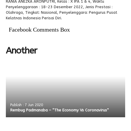
RANIA ANEZKA ARONPUTRI, Kelas : X IPA 1 & 4, Waktu
Penyelenggaraan : 18-23 Desember 2022, Jenis Prestasi :
Alumni
Kegiatan Kemitraan
Penbes 2026
Antologi Puisi 1
Olahraga, Tingkat: Nasional, Penyelenggara: Pengurus Pusat
Kelatnas Indonesia Perisai Diri.
Antologi Puisi 2
Facebook Comments Box
Antologi Puisi 3
Antologi Puisi 4
Another
Antologi Cerpen B.Inggris
Publish : 7 Jun 2020
Rembug Padmanaba – “The Economy Vs Coronavirus”