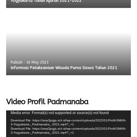
Yogyakarta Tahun Ajaran 2021-2022
Publish : 16 May 2021
Informasi Pelaksanaan Wisuda Purna Siswa Tahun 2021
Video Profil Padmanaba
Video
Media error: Format(s) not supported or source(s) not found
Player
Download File: https://sma3jogja.sch.id/wp-content/uploads/2022/01/Profil-SMAN-
3-Yogyakarta-_Padmanaba_-2021.mp4?_=1
Download File: https://sma3jogja.sch.id/wp-content/uploads/2022/01/Profil-SMAN-
3-Yogyakarta-_Padmanaba_-2021.mp4?_=1