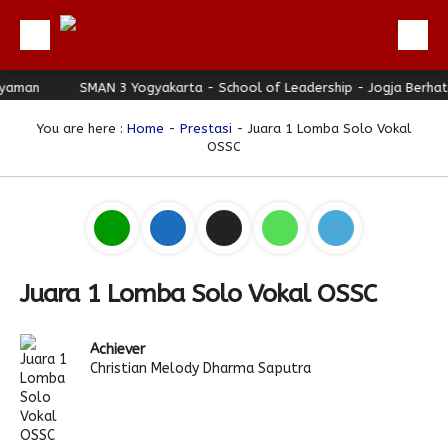
man
Beranda
SMAN 3 Yogyakarta - School of Leadership - Jogja Berhati 
Profil
You are here :
Home
-
Prestasi
- Juara 1 Lomba Solo Vokal
OSSC
Berita
Direktori
Keunggulan
Galeri
Juara 1 Lomba Solo Vokal OSSC
Download
Hubungi Kami
Achiever
Christian Melody Dharma Saputra
Bulletin
Link Referensi
PPDB