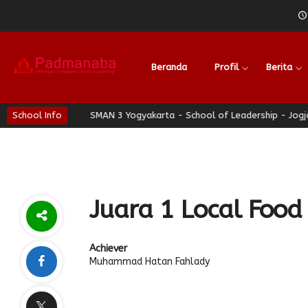
Beranda
Profil
Berita
ati Nyaman
School Info
SMAN 3 Yogyakarta - School of Leadership - Jogja Be
Juara 1 Local Food
Achiever
Muhammad Hatan Fahlady