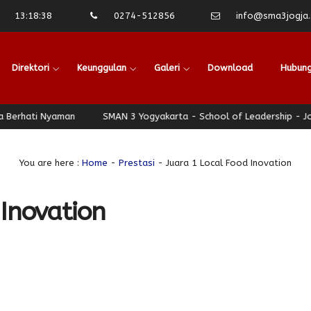
13
:
18
:
38
0274-512856
info@sma3jogja.s
Direktori
Keunggulan
Galeri
Download
Hubung
rhati Nyaman
SMAN 3 Yogyakarta - School of Leadership - Jogja
You are here :
Home
-
Prestasi
- Juara 1 Local Food Inovation
 Inovation