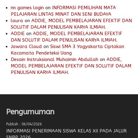
nn games login
on
INFORMASI PEMILIHAN MATA
PELAJARAN LINTAS MINAT DAN SENI BUDAYA
laura
on
ADDIE, MODEL PEMBELAJARAN EFEKTIF DAN
SOLUTIF DALAM PENULISAN KARYA ILMIAH.
ADDIE
on
ADDIE, MODEL PEMBELAJARAN EFEKTIF
DAN SOLUTIF DALAM PENULISAN KARYA ILMIAH.
Jawara Cloud
on
Siswi SMA 3 Yogyakarta Ciptakan
Kacamata Pendeteksi Uang
Desain Instruksional Muhaimin Abdullah
on
ADDIE,
MODEL PEMBELAJARAN EFEKTIF DAN SOLUTIF DALAM
PENULISAN KARYA ILMIAH.
Pengumuman
Publish : 06/04/2026
INFORMASI PENERIMAAN SISWA KELAS XII PADA JALUR
SNBP 2026