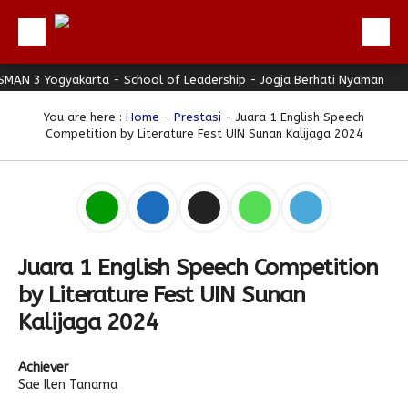
 Yogyakarta - School of Leadership - Jogja Berhati Nyaman
Beranda
SMA
Profil
You are here :
Home
-
Prestasi
- Juara 1 English Speech
Competition by Literature Fest UIN Sunan Kalijaga 2024
Berita
Direktori
Keunggulan
Galeri
Juara 1 English Speech Competition
Download
by Literature Fest UIN Sunan
Hubungi Kami
Kalijaga 2024
Bulletin
Achiever
Link Referensi
Sae Ilen Tanama
PPDB