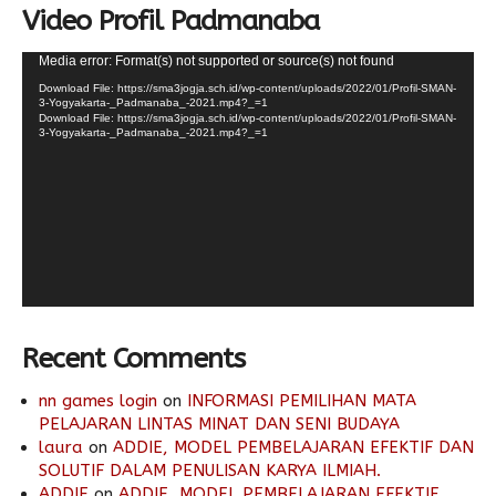
Video Profil Padmanaba
Video
Media error: Format(s) not supported or source(s) not found
Player
Download File: https://sma3jogja.sch.id/wp-content/uploads/2022/01/Profil-SMAN-
3-Yogyakarta-_Padmanaba_-2021.mp4?_=1
Download File: https://sma3jogja.sch.id/wp-content/uploads/2022/01/Profil-SMAN-
3-Yogyakarta-_Padmanaba_-2021.mp4?_=1
Recent Comments
nn games login
on
INFORMASI PEMILIHAN MATA
PELAJARAN LINTAS MINAT DAN SENI BUDAYA
laura
on
ADDIE, MODEL PEMBELAJARAN EFEKTIF DAN
SOLUTIF DALAM PENULISAN KARYA ILMIAH.
ADDIE
on
ADDIE, MODEL PEMBELAJARAN EFEKTIF