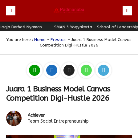
a Berhati Nyaman
Beranda
SMAN 3 Yogyakarta - School of Leadership - J
Profil
You are here :
Home
-
Prestasi
- Juara 1 Business Model Canvas
Competition Digi-Hustle 2026
Berita
Identitas Sekolah
Direktori
Visi-Misi
Terbaru
Keunggulan
Struktur Organisasi
Editorial
Guru & Karyawan
Galeri
Sejarah
Blog Guru
Prestasi
Juara 1 Business Model Canvas
Download
Seragam
Padmanaba Smart Service
Foto
Competition Digi-Hustle 2026
Hubungi Kami
Kolom Siswa
Majalah Digital
Video
Achiever
Bulletin
Pengumuman
Karya Siswa
Team Social Entrepreneurship
Link Referensi
Fasilitas
Padnews
Progresif #37
PPDB
Eskul
Majalah Progresif
Event Padmanaba
Padstory