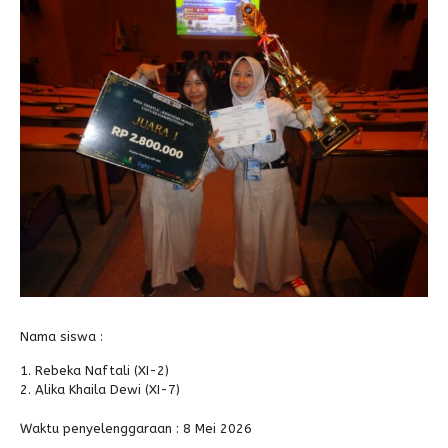
Alumni
Kegiatan Kemitraan
Penbes 2026
Antologi Puisi 1
Antologi Puisi 2
Antologi Puisi 3
Antologi Puisi 4
Antologi Cerpen B.Inggris
Nama siswa :
Rebeka Naftali (XI-2)
Alika Khaila Dewi (XI-7)
Waktu penyelenggaraan : 8 Mei 2026