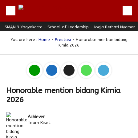
SMAN 3 Yogyakarta - School of Leadership - Jogja Berhati Nyaman
Beranda
Profil
You are here :
Home
-
Prestasi
- Honorable mention bidang
Kimia 2026
Berita
Direktori
Keunggulan
Galeri
Honorable mention bidang Kimia
Download
2026
Hubungi Kami
Bulletin
Achiever
Team Riset
Link Referensi
PPDB