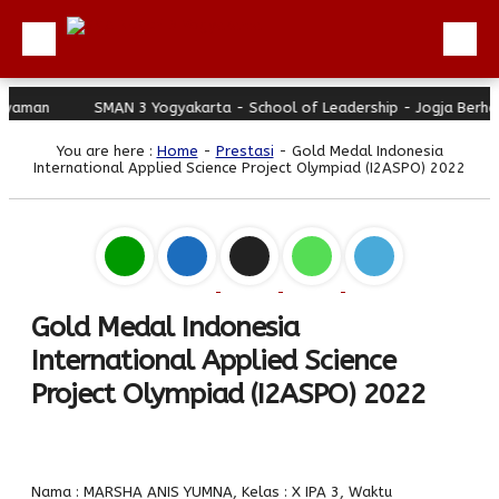
aman
SMAN 3 Yogyakarta - School of Leadership - Jogja Berhati
Beranda
You are here :
Home
-
Prestasi
- Gold Medal Indonesia
Profil
International Applied Science Project Olympiad (I2ASPO) 2022
Berita
Direktori
Keunggulan
Galeri
Gold Medal Indonesia
International Applied Science
Download
Project Olympiad (I2ASPO) 2022
Hubungi Kami
Bulletin
Link Referensi
Nama : MARSHA ANIS YUMNA, Kelas : X IPA 3, Waktu