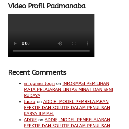
Video Profil Padmanaba
Recent Comments
nn games login
on
INFORMASI PEMILIHAN
MATA PELAJARAN LINTAS MINAT DAN SENI
BUDAYA
laura
on
ADDIE, MODEL PEMBELAJARAN
EFEKTIF DAN SOLUTIF DALAM PENULISAN
KARYA ILMIAH.
ADDIE
on
ADDIE, MODEL PEMBELAJARAN
EFEKTIF DAN SOLUTIF DALAM PENULISAN