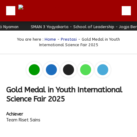
Nyaman
Beranda
SMAN 3 Yogyakarta - School of Leadership - Jogja Berha
Profil
You are here :
Home
-
Prestasi
- Gold Medal in Youth
International Science Fair 2025
Berita
Direktori
Keunggulan
Galeri
Gold Medal in Youth International
Download
Science Fair 2025
Hubungi Kami
Achiever
Bulletin
Team Riset Sains
Link Referensi
PPDB