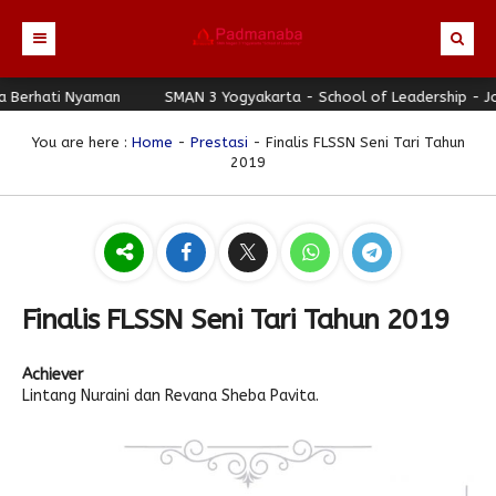
erhati Nyaman
Beranda
SMAN 3 Yogyakarta - School of Leadership - Jogj
Profil
You are here :
Home
-
Prestasi
- Finalis FLSSN Seni Tari Tahun
2019
Berita
Identitas Sekolah
Direktori
Visi-Misi
Terbaru
Keunggulan
Struktur Organisasi
Editorial
Guru & Karyawan
Galeri
Sejarah
Blog Guru
Prestasi
Finalis FLSSN Seni Tari Tahun 2019
Download
Seragam
Padmanaba Smart Service
Foto
Achiever
Hubungi Kami
Kolom Siswa
Majalah Digital
Video
Lintang Nuraini dan Revana Sheba Pavita.
Bulletin
Pengumuman
Karya Siswa
Link Referensi
Fasilitas
Padnews
Progresif #37
PPDB
Eskul
Majalah Progresif
Event Padmanaba
Padstory