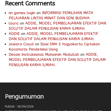
Recent Comments
nn games login
on
INFORMASI PEMILIHAN MATA
PELAJARAN LINTAS MINAT DAN SENI BUDAYA
laura
on
ADDIE, MODEL PEMBELAJARAN EFEKTIF DAN
SOLUTIF DALAM PENULISAN KARYA ILMIAH.
ADDIE
on
ADDIE, MODEL PEMBELAJARAN EFEKTIF
DAN SOLUTIF DALAM PENULISAN KARYA ILMIAH.
Jawara Cloud
on
Siswi SMA 3 Yogyakarta Ciptakan
Kacamata Pendeteksi Uang
Desain Instruksional Muhaimin Abdullah
on
ADDIE,
MODEL PEMBELAJARAN EFEKTIF DAN SOLUTIF DALAM
PENULISAN KARYA ILMIAH.
Pengumuman
Publish : 06/04/2026