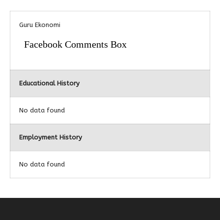
Alumni
Kegiatan Kemitraan
Penbes 2026
Antologi Puisi 1
Guru Ekonomi
Antologi Puisi 2
Facebook Comments Box
Antologi Puisi 3
Antologi Puisi 4
Educational History
Antologi Cerpen B.Inggris
No data found
Employment History
No data found