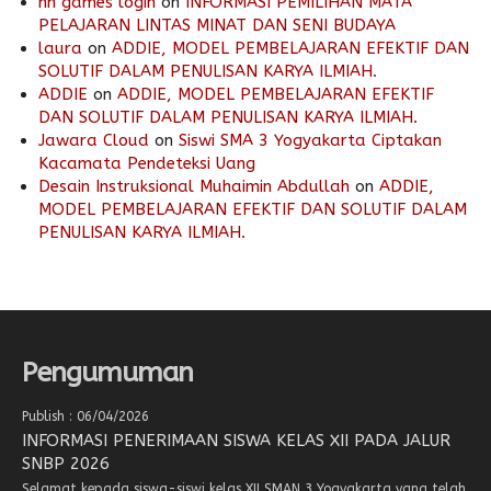
nn games login
on
INFORMASI PEMILIHAN MATA
PELAJARAN LINTAS MINAT DAN SENI BUDAYA
laura
on
ADDIE, MODEL PEMBELAJARAN EFEKTIF DAN
SOLUTIF DALAM PENULISAN KARYA ILMIAH.
ADDIE
on
ADDIE, MODEL PEMBELAJARAN EFEKTIF
DAN SOLUTIF DALAM PENULISAN KARYA ILMIAH.
Jawara Cloud
on
Siswi SMA 3 Yogyakarta Ciptakan
Kacamata Pendeteksi Uang
Desain Instruksional Muhaimin Abdullah
on
ADDIE,
MODEL PEMBELAJARAN EFEKTIF DAN SOLUTIF DALAM
PENULISAN KARYA ILMIAH.
Pengumuman
Publish : 06/04/2026
INFORMASI PENERIMAAN SISWA KELAS XII PADA JALUR
SNBP 2026
Selamat kepada siswa-siswi kelas XII SMAN 3 Yogyakarta yang telah