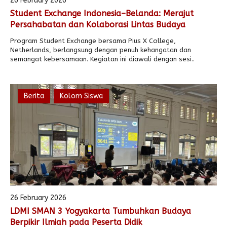
26 February 2026
Student Exchange Indonesia–Belanda: Merajut
Alumni
Kegiatan Kemitraan
Penbes 2026
Antologi Puisi 1
Persahabatan dan Kolaborasi Lintas Budaya
Antologi Puisi 2
Program Student Exchange bersama Pius X College,
Netherlands, berlangsung dengan penuh kehangatan dan
Antologi Puisi 3
semangat kebersamaan. Kegiatan ini diawali dengan sesi..
Antologi Puisi 4
Antologi Cerpen B.Inggris
Berita
Kolom Siswa
26 February 2026
LDMI SMAN 3 Yogyakarta Tumbuhkan Budaya
Berpikir Ilmiah pada Peserta Didik