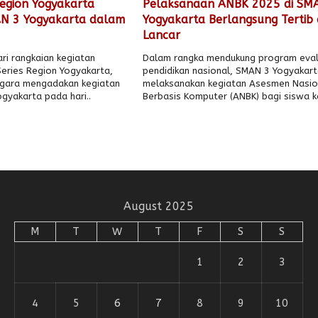
Region Yogyakarta
Pelaksanaan ANBK 2025 di SM
N 3 Yogyakarta dalam
Yogyakarta Berlangsung Tertib
Lancar
ri rangkaian kegiatan
Dalam rangka mendukung program eval
eries Region Yogyakarta,
pendidikan nasional, SMAN 3 Yogyakar
ggara mengadakan kegiatan
melaksanakan kegiatan Asesmen Nasio
ogyakarta pada hari..
Berbasis Komputer (ANBK) bagi siswa ke
August 2025
M
T
W
T
F
S
S
1
2
3
4
5
6
7
8
9
10