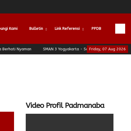
ungi Kami
Bulletin
Link Referensi
PPDB
ti Nyaman
SMAN 3 Yogyakarta - School of Leadership - Jogja Be
Friday, 07 Aug 2026
Video Profil Padmanaba