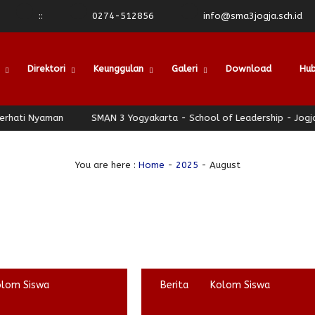
:
:
0274-512856
info@sma3jogja.sch.id
Direktori
Keunggulan
Galeri
Download
Hub
 Nyaman
SMAN 3 Yogyakarta - School of Leadership - Jogja Berha
You are here :
Home
-
2025
-
August
olom Siswa
Berita
Kolom Siswa