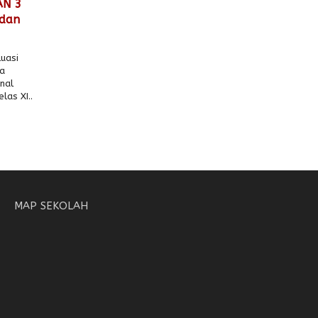
AN 3
 dan
uasi
ta
nal
las XI..
MAP SEKOLAH