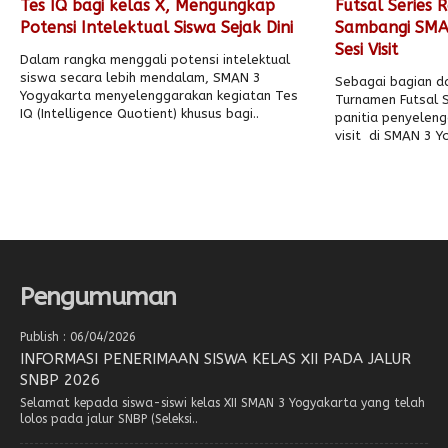
Tes IQ bagi kelas X, Mengungkap
Futsal Series 
Potensi Intelektual Siswa Sejak Dini
Sambangi SMA
Sesi Visit
Dalam rangka menggali potensi intelektual
siswa secara lebih mendalam, SMAN 3
Sebagai bagian da
Yogyakarta menyelenggarakan kegiatan Tes
Turnamen Futsal S
IQ (Intelligence Quotient) khusus bagi..
panitia penyelen
visit di SMAN 3 Y
Pengumuman
Publish : 06/04/2026
INFORMASI PENERIMAAN SISWA KELAS XII PADA JALUR
SNBP 2026
Selamat kepada siswa-siswi kelas XII SMAN 3 Yogyakarta yang telah
lolos pada jalur SNBP (Seleksi..