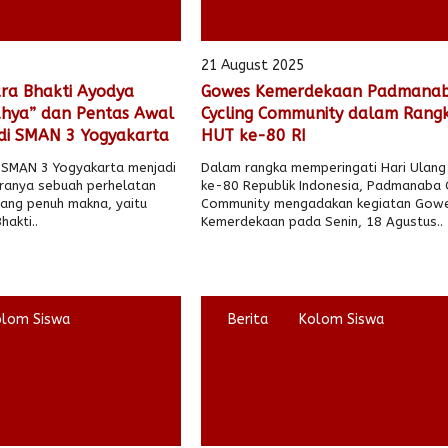
21 August 2025
ra Bhakti Ayodya
Gowes Kemerdekaan Padmana
hya” dan Pentas Awal
Cycling Community dalam Rang
di SMAN 3 Yogyakarta
HUT ke-80 RI
SMAN 3 Yogyakarta menjadi
Dalam rangka memperingati Hari Ulang
aranya sebuah perhelatan
ke-80 Republik Indonesia, Padmanaba C
ang penuh makna, yaitu
Community mengadakan kegiatan Gow
akti..
Kemerdekaan pada Senin, 18 Agustus..
olom Siswa
Berita
Kolom Siswa