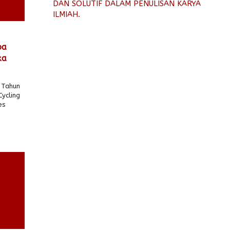
DAN SOLUTIF DALAM PENULISAN KARYA
ILMIAH.
ba
ka
 Tahun
ycling
es