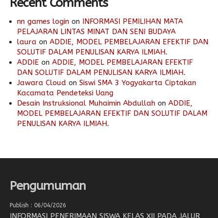
Recent Comments
nn games login
on
INFORMASI PEMILIHAN MATA
PELAJARAN LINTAS MINAT DAN SENI BUDAYA
laura
on
ADDIE, MODEL PEMBELAJARAN EFEKTIF DAN
SOLUTIF DALAM PENULISAN KARYA ILMIAH.
ADDIE
on
ADDIE, MODEL PEMBELAJARAN EFEKTIF
DAN SOLUTIF DALAM PENULISAN KARYA ILMIAH.
Jawara Cloud
on
Siswi SMA 3 Yogyakarta Ciptakan
Kacamata Pendeteksi Uang
Desain Instruksional Muhaimin Abdullah
on
ADDIE,
MODEL PEMBELAJARAN EFEKTIF DAN SOLUTIF DALAM
PENULISAN KARYA ILMIAH.
Pengumuman
Publish : 06/04/2026
INFORMASI PENERIMAAN SISWA KELAS XII PADA JALUR