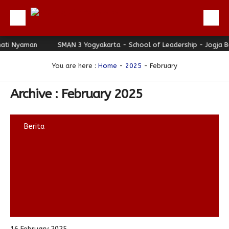
ti Nyaman
Beranda
SMAN 3 Yogyakarta - School of Leadership - Jogja Ber
Profil
You are here :
Home
-
2025
-
February
Berita
Archive : February 2025
Direktori
Keunggulan
Berita
Galeri
Download
Hubungi Kami
Bulletin
Link Referensi
PPDB