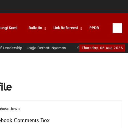
ungi Kami
Bulletin
Link Referensi
PPDB
adership - Jogja Berhati Nyaman
SMAN 3 Yogyakarta - School of
Thursday, 06 Aug 2026
ile
ahasa Jawa
ebook Comments Box