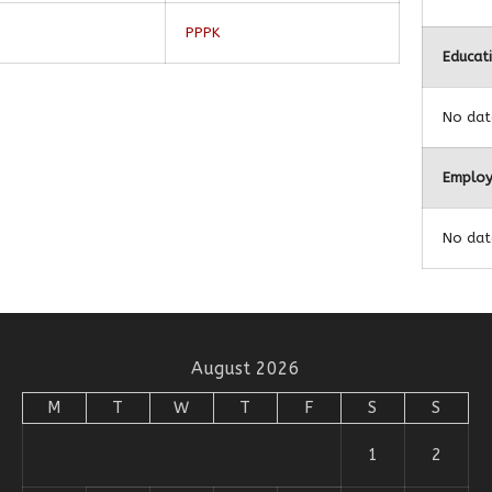
PPPK
Educat
No dat
Employ
No dat
August 2026
M
T
W
T
F
S
S
1
2