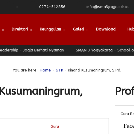
:
:
0274-512856
info@sma3jogja.sch.id
Direktori
Keunggulan
Galeri
Download
Hub
ership - Jogja Berhati Nyaman
SMAN 3 Yogyakarta - School of Le
You are here :
Home
-
GTK
- Kinanti Kusumaningrum, S.Pd.
i Kusumaningrum,
Prof
Guru B
Fac
Guru