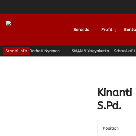
Beranda
Profil
Berita
hip - Jogja Berhati Nyaman
School Info
SMAN 3 Yogyakarta - School of Lead
Alumni
Kinant
S.Pd.
Position