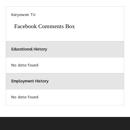
Alumni
Kegiatan Kemitraan
Penbes 2026
Antologi Puisi 1
Karyawan TU
Antologi Puisi 2
Facebook Comments Box
Antologi Puisi 3
Antologi Puisi 4
Educational History
Antologi Cerpen B.Inggris
No data found
Employment History
No data found