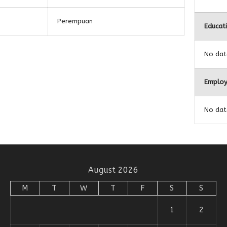
Perempuan
Educat
No dat
Employ
No dat
August 2026
M
T
W
T
F
S
S
1
2