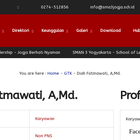
:
:
0274-512856
info@sma3jogja.sch.id
Direktori
Keunggulan
Galeri
Download
Hub
hip - Jogja Berhati Nyaman
SMAN 3 Yogyakarta - School of Lead
You are here :
Home
-
GTK
- Diah Fatmawati, A,Md.
tmawati, A,Md.
Prof
Karyawan
Karya
Fac
Non PNS