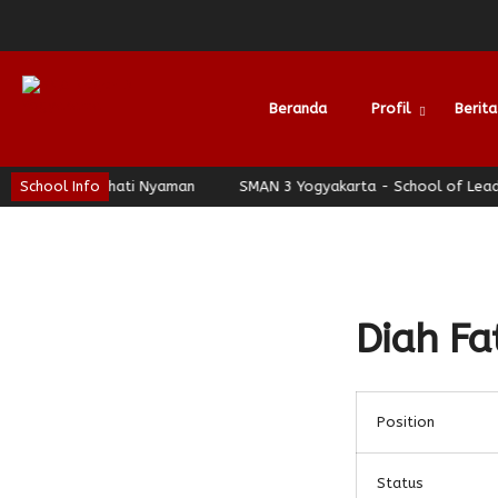
Beranda
Profil
Berita
p - Jogja Berhati Nyaman
School Info
SMAN 3 Yogyakarta - School of Leaders
Alumni
Diah Fa
Position
Status