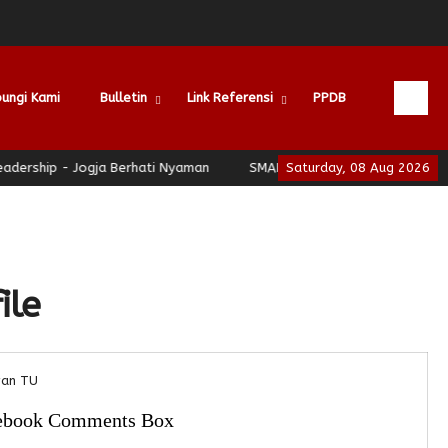
ungi Kami
Bulletin
Link Referensi
PPDB
ership - Jogja Berhati Nyaman
SMAN 3 Yogyakarta - School of Le
Saturday, 08 Aug 2026
ile
wan TU
ebook Comments Box