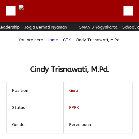
dership - Jogja Berhati Nyaman
Beranda
SMAN 3 Yogyakarta - School of 
Profil
You are here :
Home
-
GTK
- Cindy Trisnawati, M.Pd.
Berita
Direktori
Cindy Trisnawati, M.Pd.
Keunggulan
Galeri
Position
Guru
Download
Hubungi Kami
Status
PPPK
Bulletin
Gender
Perempuan
Link Referensi
PPDB