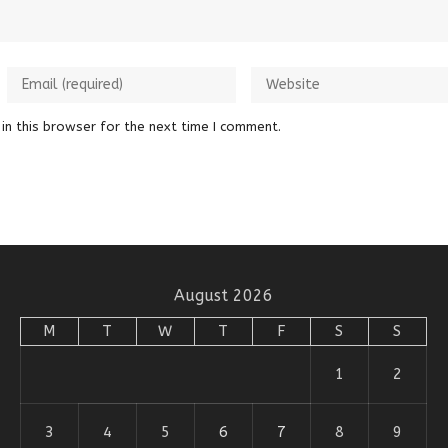
in this browser for the next time I comment.
August 2026
M
T
W
T
F
S
S
1
2
3
4
5
6
7
8
9