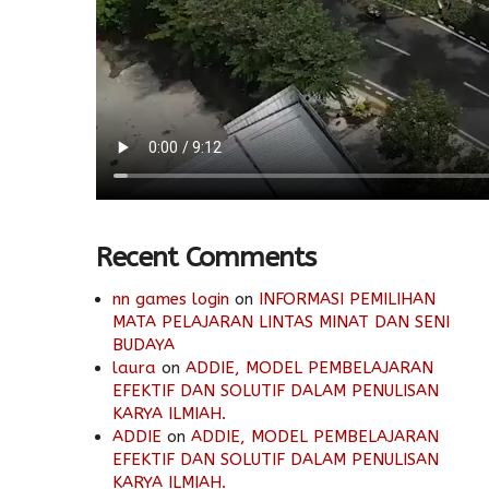
Recent Comments
nn games login
on
INFORMASI PEMILIHAN
MATA PELAJARAN LINTAS MINAT DAN SENI
BUDAYA
laura
on
ADDIE, MODEL PEMBELAJARAN
EFEKTIF DAN SOLUTIF DALAM PENULISAN
KARYA ILMIAH.
ADDIE
on
ADDIE, MODEL PEMBELAJARAN
EFEKTIF DAN SOLUTIF DALAM PENULISAN
KARYA ILMIAH.