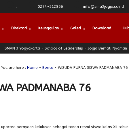
:
:
0274-512856
info@sma3jogja.sch.id
Direktori
Keunggulan
Galeri
Download
Hub
ogyakarta - School of Leadership - Jogja Berhati Nyaman
SMAN 
You are here :
Home
-
Berita
- WISUDA PURNA SISWA PADMANABA 76
SWA PADMANABA 76
upacara perayaan kelulusan sebagai tanda resmi siswa kelas XII tahun