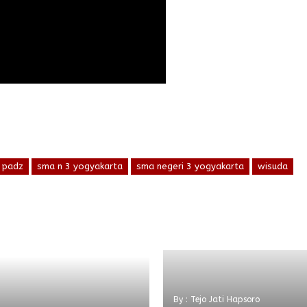
padz
sma n 3 yogyakarta
sma negeri 3 yogyakarta
wisuda
By : Tejo Jati Hapsoro