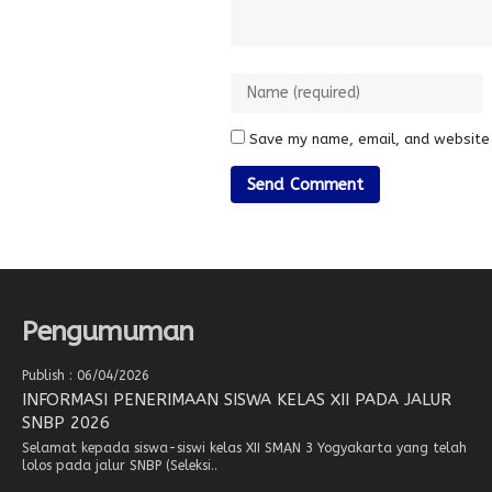
Save my name, email, and website 
Pengumuman
Publish : 06/04/2026
INFORMASI PENERIMAAN SISWA KELAS XII PADA JALUR
SNBP 2026
Selamat kepada siswa-siswi kelas XII SMAN 3 Yogyakarta yang telah
lolos pada jalur SNBP (Seleksi..