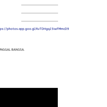
tps://photos.app.goo.gl/KvTDHgq23iwFMmcD9
TUNGGAL BANGSA.