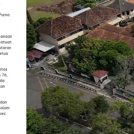
t
Purna
sanaan
satuan
utaran
Ketua
ntas
 76,
uda
lan
 dan
dalam
ses