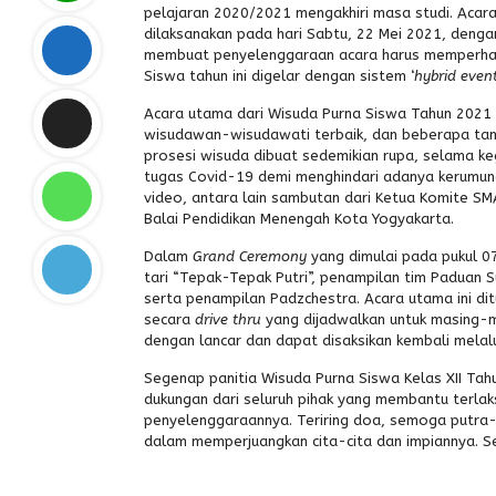
pelajaran 2020/2021 mengakhiri masa studi. Aca
dilaksanakan pada hari Sabtu, 22 Mei 2021, denga
membuat penyelenggaraan acara harus memperhati
Siswa tahun ini digelar dengan sistem ‘
hybrid even
Acara utama dari Wisuda Purna Siswa Tahun 2021
wisudawan-wisudawati terbaik, dan beberapa tamu
prosesi wisuda dibuat sedemikian rupa, selama ke
tugas Covid-19 demi menghindari adanya kerumun
video, antara lain sambutan dari Ketua Komite S
Balai Pendidikan Menengah Kota Yogyakarta.
Dalam
Grand Ceremony
yang dimulai pada pukul 07
tari “Tepak-Tepak Putri”, penampilan tim Padua
serta penampilan Padzchestra. Acara utama ini d
secara
drive thru
yang dijadwalkan untuk masing-m
dengan lancar dan dapat disaksikan kembali melal
Segenap panitia Wisuda Purna Siswa Kelas XII Ta
dukungan dari seluruh pihak yang membantu terla
penyelenggaraannya. Teriring doa, semoga putra-p
dalam memperjuangkan cita-cita dan impiannya. S