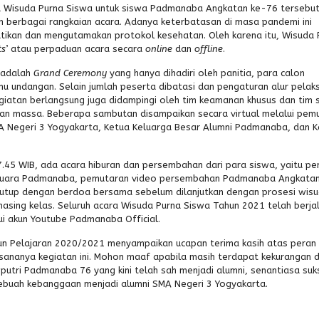
ra Wisuda Purna Siswa untuk siswa Padmanaba Angkatan ke-76 tersebu
n berbagai rangkaian acara. Adanya keterbatasan di masa pandemi ini
kan dan mengutamakan protokol kesehatan. Oleh karena itu, Wisuda 
ts
’ atau perpaduan acara secara
online
dan
offline
.
 adalah
Grand Ceremony
yang hanya dihadiri oleh panitia, para calon
 undangan. Selain jumlah peserta dibatasi dan pengaturan alur pelak
giatan berlangsung juga didampingi oleh tim keamanan khusus dan tim 
an massa. Beberapa sambutan disampaikan secara virtual melalui pem
MA Negeri 3 Yogyakarta, Ketua Keluarga Besar Alumni Padmanaba, dan 
.45 WIB, ada acara hiburan dan persembahan dari para siswa, yaitu pe
n Suara Padmanaba, pemutaran video persembahan Padmanaba Angkatan
itutup dengan berdoa bersama sebelum dilanjutkan dengan prosesi wis
asing kelas. Seluruh acara Wisuda Purna Siswa Tahun 2021 telah berja
ui akun Youtube Padmanaba Official.
hun Pelajaran 2020/2021 menyampaikan ucapan terima kasih atas peran
ksananya kegiatan ini. Mohon maaf apabila masih terdapat kekurangan 
utri Padmanaba 76 yang kini telah sah menjadi alumni, senantiasa suk
ebuah kebanggaan menjadi alumni SMA Negeri 3 Yogyakarta.