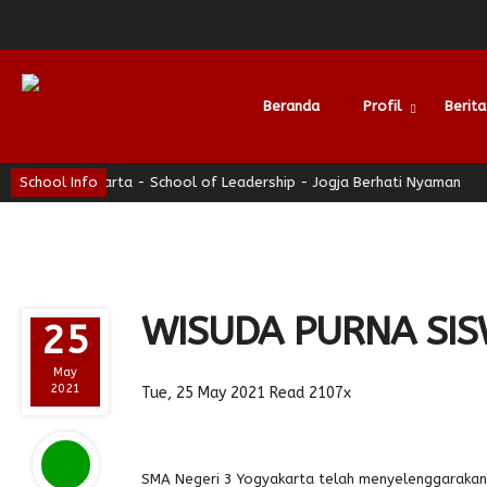
Beranda
Profil
Berita
yakarta - School of Leadership - Jogja Berhati Nyaman
School Info
SMAN 3 Y
Alumni
WISUDA PURNA SI
25
May
2021
Tue, 25 May 2021
Read 2107x
SMA Negeri 3 Yogyakarta telah menyelenggarakan 