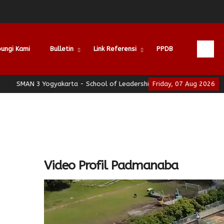
ungi Kami
Bulletin
Link Referensi
PPDB
3 Yogyakarta - School of Leadership - Jogja Berhati Nyaman
Friday, 07 Aug 2026
SMA
Video Profil Padmanaba