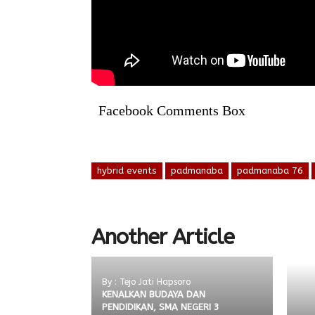
Facebook Comments Box
hybrid events
padmanaba
padmanaba 76
Another Article
By : Tejo Jati Hapsoro
KENALKAN BUDAYA DAN
PENDIDIKAN, SMA NEGERI 3