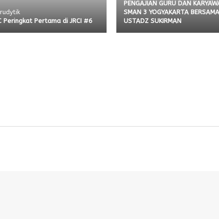
PENGAJIAN GURU DAN KARYAW
SMAN 3 YOGYAKARTA BERSAM
 rudytik
C Peringkat Pertama di JRCI #6
USTADZ SUKIRMAN