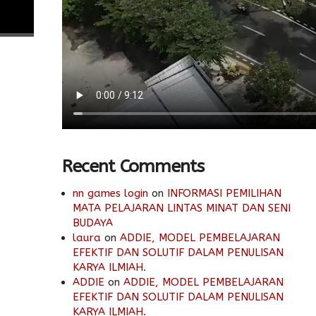
Recent Comments
nn games login
on
INFORMASI PEMILIHAN
MATA PELAJARAN LINTAS MINAT DAN SENI
BUDAYA
laura
on
ADDIE, MODEL PEMBELAJARAN
EFEKTIF DAN SOLUTIF DALAM PENULISAN
KARYA ILMIAH.
ADDIE
on
ADDIE, MODEL PEMBELAJARAN
EFEKTIF DAN SOLUTIF DALAM PENULISAN
KARYA ILMIAH.