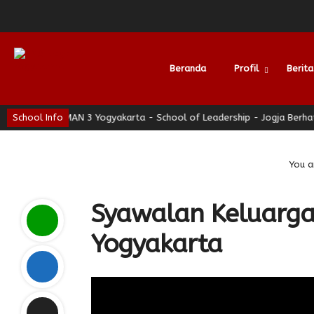
Beranda
Profil
Berita
School Info
SMAN 3 Yogyakarta - School of Leadership - Jogja Berhati Nya
Alumni
You a
Syawalan Keluarga
Yogyakarta