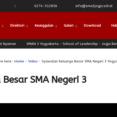
:
:
0274-512856
info@sma3jogja.sch.id
Direktori
Keunggulan
Galeri
Download
Hub
man
SMAN 3 Yogyakarta - School of Leadership - Jogja Berhati N
re here :
Home
-
Video
- Syawalan Keluarga Besar SMA Negeri 3 Yogy
 Besar SMA Negeri 3