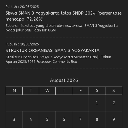
Publish : 20/03/2025
Siswa SMAN 3 Yogyakarta lolos SNBP 2024: ‘persentase
mencapai 72,28%’
Sebaran fakultas yang dipilih oleh siswa-siswi SMAN 3 Yogyakarta
pada jalur SNBP dan IUP UGM..
Publish : 10/03/2025
STRUKTUR ORGANISASI SMAN 3 YOGYAKARTA
Struktur Organisasi SMAN 3 Yogyakarta Semester Ganjil Tahun
Ajaran 2025/2026 Facebook Comments Box
August 2026
M
T
W
T
F
S
S
1
2
3
4
5
6
7
8
9