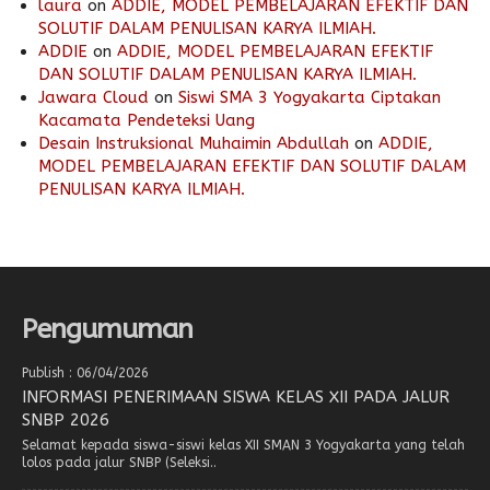
laura
on
ADDIE, MODEL PEMBELAJARAN EFEKTIF DAN
SOLUTIF DALAM PENULISAN KARYA ILMIAH.
ADDIE
on
ADDIE, MODEL PEMBELAJARAN EFEKTIF
DAN SOLUTIF DALAM PENULISAN KARYA ILMIAH.
Jawara Cloud
on
Siswi SMA 3 Yogyakarta Ciptakan
Kacamata Pendeteksi Uang
Desain Instruksional Muhaimin Abdullah
on
ADDIE,
MODEL PEMBELAJARAN EFEKTIF DAN SOLUTIF DALAM
PENULISAN KARYA ILMIAH.
Pengumuman
Publish : 06/04/2026
INFORMASI PENERIMAAN SISWA KELAS XII PADA JALUR
SNBP 2026
Selamat kepada siswa-siswi kelas XII SMAN 3 Yogyakarta yang telah
lolos pada jalur SNBP (Seleksi..