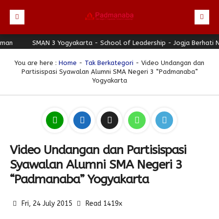
Beranda
SMAN 3 Yogyakarta - School of Leadership - Jogja Berhati Nyam
Profil
You are here :
Home
-
Tak Berkategori
- Video Undangan dan
Partisispasi Syawalan Alumni SMA Negeri 3 “Padmanaba”
Berita
Yogyakarta
Direktori
Keunggulan
Galeri
Video Undangan dan Partisispasi
Download
Syawalan Alumni SMA Negeri 3
Hubungi Kami
“Padmanaba” Yogyakarta
Bulletin
Link Referensi
Fri, 24 July 2015
Read 1419x
PPDB