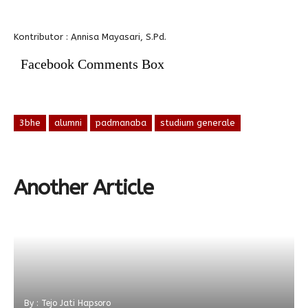
Kontributor : Annisa Mayasari, S.Pd.
Facebook Comments Box
3bhe
alumni
padmanaba
studium generale
Another Article
By : Tejo Jati Hapsoro