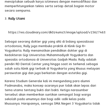
menciptakan sebuah karya istimewa dengan memodifikasi dan
memperhitungankan teknis serta setiap detail bagian motor
secara sempurna.
Rully Utami
https://res.cloudinary.com/dk0z4ums3/image/upload/v156274
Sebagai seorang dokter gigi yang ahli di bidang spesialisasi
ortodonsia, Rully juga membuka praktik di Klinik Gigi R+
Yogyakarta. Rully menamatkan pendidikan dokter gigi di
Kedokteran Gigi Universitas Muhammadiyah Yogyakarta dan
spesialis ortodonsia di Universitas Gadjah Mada. Rully adalah
pendiri RD Dental Center yang hingga saat ini terkenal sebagai
salah satu klinik gigi terbaik di Yogyakarta yang khusus melayani
perawatan gigi dan juga berkaitan dengan estetika gigi.
Karena Studium Generale kali ini mengundang para alumni
Padmanaba, maka konsep acaranya pun tidak akan lepas dari
tema utama tentang bukti dari bakti. Ketiga narasumber
tersebut akan memberikan suntikan semangat bagi warga
sekolah pada umumnya dan bagi adik-adik kelas pada
khususnya. Harapannya, semoga SMA Negeri 3 Yogyakarta tidak