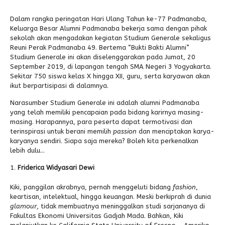
Alumni
Kegiatan Kemitraan
Penbes 2026
Antologi Puisi 1
Dalam rangka peringatan Hari Ulang Tahun ke-77 Padmanaba,
Keluarga Besar Alumni Padmanaba bekerja sama dengan pihak
Antologi Puisi 2
sekolah akan mengadakan kegiatan Studium Generale sekaligus
Reuni Perak Padmanaba 49. Bertema “Bukti Bakti Alumni”
Antologi Puisi 3
Studium Generale ini akan diselenggarakan pada Jumat, 20
September 2019, di lapangan tengah SMA Negeri 3 Yogyakarta.
Antologi Puisi 4
Sekitar 750 siswa kelas X hingga XII, guru, serta karyawan akan
ikut berpartisipasi di dalamnya.
Antologi Cerpen B.Inggris
Narasumber Studium Generale ini adalah alumni Padmanaba
yang telah memiliki pencapaian pada bidang karirnya masing-
masing. Harapannya, para peserta dapat termotivasi dan
terinspirasi untuk berani memilih
passion
dan menciptakan karya-
karyanya sendiri. Siapa saja mereka? Boleh kita perkenalkan
lebih dulu…
Friderica Widyasari Dewi
Kiki, panggilan akrabnya, pernah menggeluti bidang
fashion
,
keartisan, intelektual, hingga keuangan. Meski berkiprah di dunia
glamour
, tidak membuatnya meninggalkan studi sarjananya di
Fakultas Ekonomi Universitas Gadjah Mada. Bahkan, Kiki