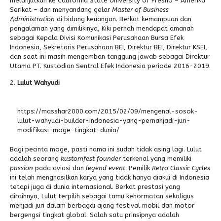
melanjutkan ke California State University of Fresno – Amerika
Serikat – dan menyandang gelar
Master of Business
Administration
di bidang keuangan. Berkat kemampuan dan
pengalaman yang dimilikinya, Kiki pernah mendapat amanah
sebagai Kepala Divisi Komunikasi Perusahaan Bursa Efek
Indonesia, Sekretaris Perusahaan BEI, Direktur BEI, Direktur KSEI,
dan saat ini masih mengemban tanggung jawab sebagai Direktur
Utama PT. Kustodian Sentral Efek Indonesia periode 2016-2019.
Lulut Wahyudi
https://masshar2000.com/2015/02/09/mengenal-sosok-
lulut-wahyudi-builder-indonesia-yang-pernahjadi-juri-
modifikasi-moge-tingkat-dunia/
Bagi pecinta moge, pasti nama ini sudah tidak asing lagi. Lulut
adalah seorang
kustomfest founder
terkenal yang memiliki
passion
pada aviasi dan
legend
event
. Pemilik
Retro Classic Cycles
ini telah menghasilkan karya yang tidak hanya diakui di Indonesia
tetapi juga di dunia internasional. Berkat prestasi yang
diraihnya, Lulut terpilih sebagai tamu kehormatan sekaligus
menjadi juri dalam berbagai ajang festival mobil dan motor
bergengsi tingkat global. Salah satu prinsipnya adalah