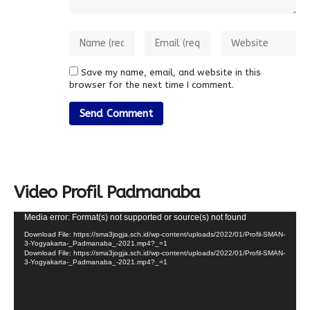
Save my name, email, and website in this
browser for the next time I comment.
Video Profil Padmanaba
Video
Media error: Format(s) not supported or source(s) not found
Player
Download File: https://sma3jogja.sch.id/wp-content/uploads/2022/01/Profil-SMAN-
3-Yogyakarta-_Padmanaba_-2021.mp4?_=1
Download File: https://sma3jogja.sch.id/wp-content/uploads/2022/01/Profil-SMAN-
3-Yogyakarta-_Padmanaba_-2021.mp4?_=1