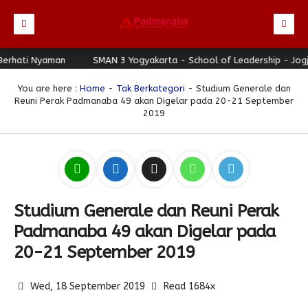
ti Nyaman
Beranda
SMAN 3 Yogyakarta - School of Leadership - Jogja Be
Profil
You are here :
Home
-
Tak Berkategori
- Studium Generale dan
Reuni Perak Padmanaba 49 akan Digelar pada 20-21 September
Berita
Identitas Sekolah
2019
Direktori
Visi-Misi
Terbaru
Keunggulan
Struktur Organisasi
Editorial
Guru & Karyawan
Galeri
Sejarah
Blog Guru
Prestasi
Studium Generale dan Reuni Perak
Download
Seragam
Padmanaba Smart Service
Foto
Padmanaba 49 akan Digelar pada
Hubungi Kami
Kolom Siswa
Majalah Digital
Video
20-21 September 2019
Bulletin
Pengumuman
Karya Siswa
Link Referensi
Fasilitas
Padnews
Progresif #37
Wed, 18 September 2019
Read 1684x
PPDB
Eskul
Majalah Progresif
Event Padmanaba
Padstory