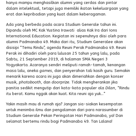
hanya mampu menghasilkan alumni yang cerdas dan pintar
dalam intelektual, tetapi juga memiliki ikatan kekeluargaan yang
erat dan kepribadian yang kuat dalam keberagaman.
Ada yang berbeda pada acara Studium Generale tahun ini.
Dipandu oleh MC Kak Yustina Irawati alias Kak Ira dari Ions
International Education. Kegiatan ini sepenuhnya diisi oleh para
alumni Padmanaba 49. Maka dari itu, Studium Generalee akan
disisipi “Temu Rindu”, agenda Reuni Perak Padmanaba 49. Reuni
Perak ini dihadiri oleh para lulusan 25 tahun yang lalu, pada
Sabtu, 21 September 2019, di halaman SMA Negeri 3
Yogyakarta. Acaranya sendiri meliputi ramah-tamah, kenangan
masa lalu, aneka
games
, dan penyerahan tali kasih guru. Semakin
menarik karena acara ini juga akan dimeriahkan dengan konser
musik,
photobooth
, dan
doorprize
. Tidak mengherankan jika
panitia sedikit mengutip dari kata-kata populer ala
Dilan
, “Rindu
itu berat. Kamu nggak akan kuat. Kita reuni aja yuk…”
Yakin masih mau di rumah aja? Jangan sia-siakan kesempatan
untuk menimba ilmu dan pengalaman dari para narasumber di
Studium Generale Pekan Peringatan Hari Padmanaba, ya! Dan
selamat bertemu rindu bagi Padmanaba 49. Tan Lalana!