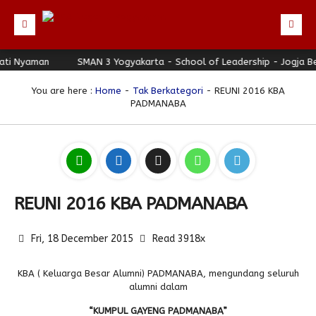
yaman
Beranda
SMAN 3 Yogyakarta - School of Leadership - Jogja Berhat
Profil
You are here :
Home
-
Tak Berkategori
- REUNI 2016 KBA
PADMANABA
Berita
Identitas Sekolah
Direktori
Visi-Misi
Terbaru
Keunggulan
Struktur Organisasi
Editorial
Guru & Karyawan
Galeri
Sejarah
Blog Guru
Prestasi
REUNI 2016 KBA PADMANABA
Download
Seragam
Padmanaba Smart Service
Foto
Fri, 18 December 2015
Read 3918x
Hubungi Kami
Kolom Siswa
Majalah Digital
Video
Bulletin
Pengumuman
Karya Siswa
KBA ( Keluarga Besar Alumni) PADMANABA, mengundang seluruh
alumni dalam
Link Referensi
Fasilitas
Padnews
Progresif #37
“KUMPUL GAYENG PADMANABA”
PPDB
Eskul
Majalah Progresif
Event Padmanaba
Padstory