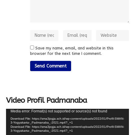
Save my name, email, and website in this
browser for the next time I comment.
Video Profil Padmanaba
Video
Media error: Format(s) not supported or source(s) not found
Player
Download File: https://sma3jogja.sch.id/wp-content/uploads/2022/01/Profil-SMAN-
3-Yogyakarta-_Padmanaba_-2021.mp4?_=1
Download File: https://sma3jogja.sch.id/wp-content/uploads/2022/01/Profil-SMAN-
3-Yogyakarta-_Padmanaba_-2021.mp4?_=1