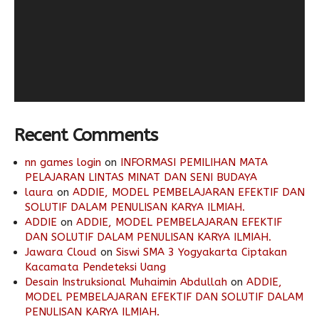
Recent Comments
nn games login
on
INFORMASI PEMILIHAN MATA
PELAJARAN LINTAS MINAT DAN SENI BUDAYA
laura
on
ADDIE, MODEL PEMBELAJARAN EFEKTIF DAN
SOLUTIF DALAM PENULISAN KARYA ILMIAH.
ADDIE
on
ADDIE, MODEL PEMBELAJARAN EFEKTIF
DAN SOLUTIF DALAM PENULISAN KARYA ILMIAH.
Jawara Cloud
on
Siswi SMA 3 Yogyakarta Ciptakan
Kacamata Pendeteksi Uang
Desain Instruksional Muhaimin Abdullah
on
ADDIE,
MODEL PEMBELAJARAN EFEKTIF DAN SOLUTIF DALAM
PENULISAN KARYA ILMIAH.