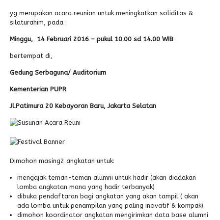
yg merupakan acara reunian untuk meningkatkan soliditas &
Alumni
Kegiatan Kemitraan
Penbes 2026
Antologi Puisi 1
silaturahim, pada :
Antologi Puisi 2
Minggu, 14 Februari 2016 – pukul 10.00 sd 14.00 WIB
Antologi Puisi 3
bertempat di,
Antologi Puisi 4
Gedung Serbaguna/ Auditorium
Antologi Cerpen B.Inggris
Kementerian PUPR
Jl.Patimura 20 Kebayoran Baru, Jakarta Selatan
Dimohon masing2 angkatan untuk:
mengajak teman-teman alumni untuk hadir (akan diadakan
lomba angkatan mana yang hadir terbanyak)
dibuka pendaftaran bagi angkatan yang akan tampil ( akan
ada lomba untuk penampilan yang paling inovatif & kompak).
dimohon koordinator angkatan mengirimkan data base alumni