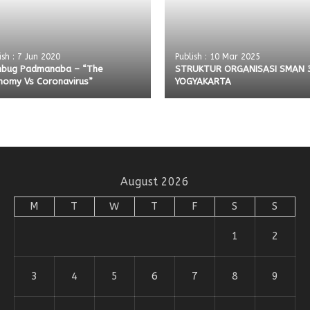
ish : 7 Jun 2020
Publish : 10 Mar 2025
bug Padmanaba – “The
STRUKTUR ORGANISASI SMAN 
nomy Vs Coronavirus”
YOGYAKARTA
August 2026
M
T
W
T
F
S
S
1
2
3
4
5
6
7
8
9