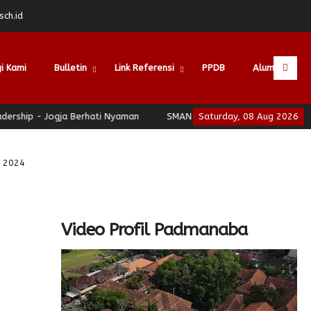
ch.id
i Kami
Bulletin
Link Referensi
PPDB
Alumni
ogja Berhati Nyaman
SMAN 3 Yogyakarta - School of Leadership 
Saturday, 08 Aug 2026
d 2024
Video Profil Padmanaba
Video
Player