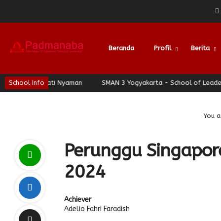
Beranda
Profil
Berita
Berhati Nyaman
School Info
SMAN 3 Yogyakarta - School of Leadership - Jog
You a
Perunggu Singapor
2024
Achiever
Adelio Fahri Faradish