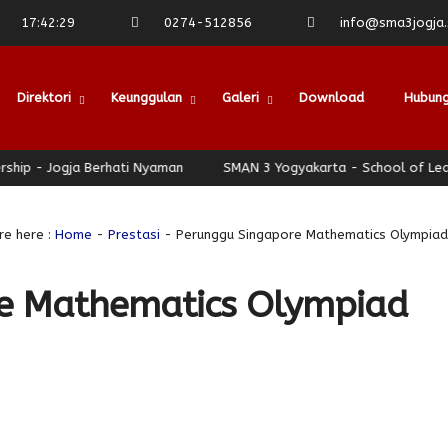
17
:
42
:
29
0274-512856
info@sma3jogja.s
Direktori
Keunggulan
Galeri
Download
Hubung
ja Berhati Nyaman
SMAN 3 Yogyakarta - School of Leadership - J
re here :
Home
-
Prestasi
- Perunggu Singapore Mathematics Olympia
e Mathematics Olympiad