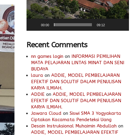
00:00
09:12
Recent Comments
nn games login
on
INFORMASI PEMILIHAN
MATA PELAJARAN LINTAS MINAT DAN SENI
BUDAYA
laura
on
ADDIE, MODEL PEMBELAJARAN
EFEKTIF DAN SOLUTIF DALAM PENULISAN
KARYA ILMIAH.
ADDIE
on
ADDIE, MODEL PEMBELAJARAN
EFEKTIF DAN SOLUTIF DALAM PENULISAN
KARYA ILMIAH.
Jawara Cloud
on
Siswi SMA 3 Yogyakarta
Ciptakan Kacamata Pendeteksi Uang
Desain Instruksional Muhaimin Abdullah
on
ADDIE, MODEL PEMBELAJARAN EFEKTIF