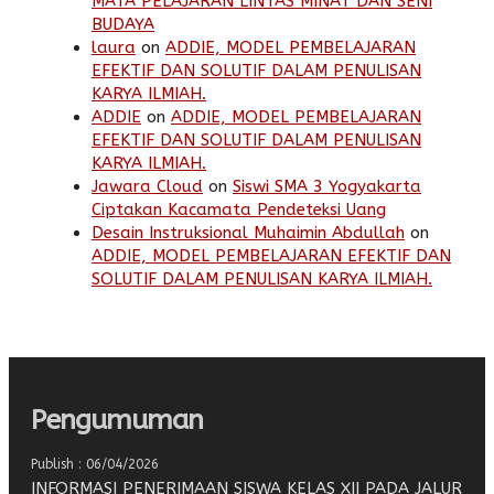
MATA PELAJARAN LINTAS MINAT DAN SENI
BUDAYA
laura
on
ADDIE, MODEL PEMBELAJARAN
EFEKTIF DAN SOLUTIF DALAM PENULISAN
KARYA ILMIAH.
ADDIE
on
ADDIE, MODEL PEMBELAJARAN
EFEKTIF DAN SOLUTIF DALAM PENULISAN
KARYA ILMIAH.
Jawara Cloud
on
Siswi SMA 3 Yogyakarta
Ciptakan Kacamata Pendeteksi Uang
Desain Instruksional Muhaimin Abdullah
on
ADDIE, MODEL PEMBELAJARAN EFEKTIF DAN
SOLUTIF DALAM PENULISAN KARYA ILMIAH.
Pengumuman
Publish : 06/04/2026
INFORMASI PENERIMAAN SISWA KELAS XII PADA JALUR