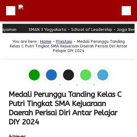
yaman
SMAN 3 Yogyakarta - School of Leadership - Jogja Berhat
Beranda
You are here :
Home
-
Prestasi
- Medali Perunggu Tanding
Profil
Kelas C Putri Tingkat SMA Kejuaraan Daerah Perisai Diri Antar
Pelajar DIY 2024
Berita
Direktori
Keunggulan
Galeri
Medali Perunggu Tanding Kelas C
Download
Putri Tingkat SMA Kejuaraan
Hubungi Kami
Daerah Perisai Diri Antar Pelajar
Bulletin
DIY 2024
Link Referensi
Achiever