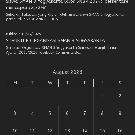
Siswa SMAN 3 Yogyakarta lolos SNBP 2024: ‘persentase
mencapai 72,28%’
Sebaran fakultas yang dipilih oleh siswa-siswi SMAN 3 Yogyakarta
pada jalur SNBP dan IUP UGM..
Publish : 10/03/2025
STRUKTUR ORGANISASI SMAN 3 YOGYAKARTA
Struktur Organisasi SMAN 3 Yogyakarta Semester Ganjil Tahun
Ajaran 2025/2026 Facebook Comments Box
August 2026
M
T
W
T
F
S
S
1
2
3
4
5
6
7
8
9
10
11
12
13
14
15
16