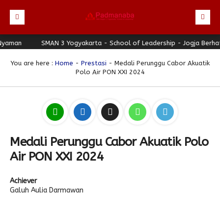
aman
Beranda
SMAN 3 Yogyakarta - School of Leadership - Jogja Berhati 
Profil
You are here :
Home
-
Prestasi
- Medali Perunggu Cabor Akuatik
Polo Air PON XXI 2024
Berita
Direktori
Keunggulan
Galeri
Medali Perunggu Cabor Akuatik Polo
Download
Air PON XXI 2024
Hubungi Kami
Achiever
Bulletin
Galuh Aulia Darmawan
Link Referensi
PPDB