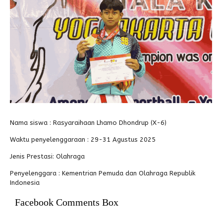
Alumni
Kegiatan Kemitraan
Penbes 2026
Antologi Puisi 1
Antologi Puisi 2
Antologi Puisi 3
Antologi Puisi 4
Antologi Cerpen B.Inggris
Nama siswa : Rasyaraihaan Lhamo Dhondrup (X-6)
Waktu penyelenggaraan : 29-31 Agustus 2025
Jenis Prestasi: Olahraga
Penyelenggara : Kementrian Pemuda dan Olahraga Republik
Indonesia
Facebook Comments Box