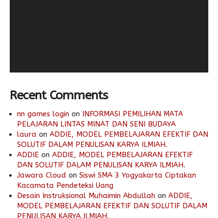
Recent Comments
nn games login
on
INFORMASI PEMILIHAN MATA
PELAJARAN LINTAS MINAT DAN SENI BUDAYA
laura
on
ADDIE, MODEL PEMBELAJARAN EFEKTIF DAN
SOLUTIF DALAM PENULISAN KARYA ILMIAH.
ADDIE
on
ADDIE, MODEL PEMBELAJARAN EFEKTIF
DAN SOLUTIF DALAM PENULISAN KARYA ILMIAH.
Jawara Cloud
on
Siswi SMA 3 Yogyakarta Ciptakan
Kacamata Pendeteksi Uang
Desain Instruksional Muhaimin Abdullah
on
ADDIE,
MODEL PEMBELAJARAN EFEKTIF DAN SOLUTIF DALAM
PENULISAN KARYA ILMIAH.