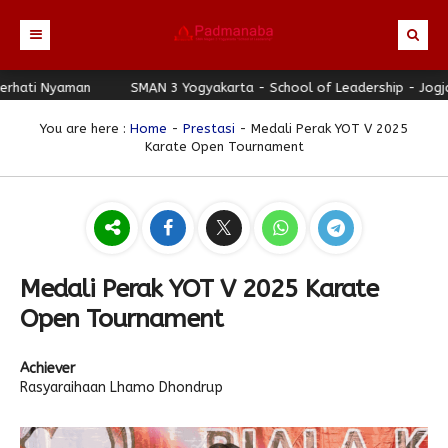
ati Nyaman
Beranda
SMAN 3 Yogyakarta - School of Leadership - Jogja B
Profil
You are here :
Home
-
Prestasi
- Medali Perak YOT V 2025
Karate Open Tournament
Berita
Identitas Sekolah
Direktori
Visi-Misi
Terbaru
Keunggulan
Struktur Organisasi
Editorial
Guru & Karyawan
Galeri
Sejarah
Blog Guru
Prestasi
Medali Perak YOT V 2025 Karate
Download
Seragam
Padmanaba Smart Service
Foto
Open Tournament
Hubungi Kami
Kolom Siswa
Majalah Digital
Video
Achiever
Bulletin
Pengumuman
Karya Siswa
Rasyaraihaan Lhamo Dhondrup
Link Referensi
Fasilitas
Padnews
Progresif #37
PPDB
Eskul
Majalah Progresif
Event Padmanaba
Padstory