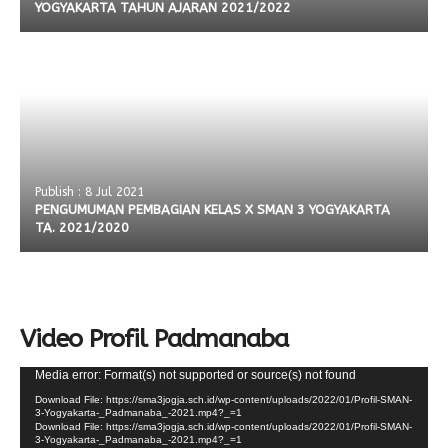
YOGYAKARTA TAHUN AJARAN 2021/2022
Publish : 8 Jul 2021
PENGUMUMAN PEMBAGIAN KELAS X SMAN 3 YOGYAKARTA
TA. 2021/2020
Video Profil Padmanaba
Video
Media error: Format(s) not supported or source(s) not found
Player
Download File: https://sma3jogja.sch.id/wp-content/uploads/2022/01/Profil-SMAN-
3-Yogyakarta-_Padmanaba_-2021.mp4?_=1
Download File: https://sma3jogja.sch.id/wp-content/uploads/2022/01/Profil-SMAN-
3-Yogyakarta-_Padmanaba_-2021.mp4?_=1