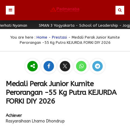
Nyaman
Beranda
SMAN 3 Yogyakarta - School of Leadership - Jogja Berhat
Profil
You are here :
Home
-
Prestasi
- Medali Perak Junior Kumite
Perorangan -55 Kg Putra KEJURDA FORKI DIY 2026
Berita
Identitas Sekolah
Direktori
Visi-Misi
Terbaru
Keunggulan
Struktur Organisasi
Editorial
Guru & Karyawan
Galeri
Sejarah
Blog Guru
Prestasi
Medali Perak Junior Kumite
Download
Seragam
Padmanaba Smart Service
Foto
Perorangan -55 Kg Putra KEJURDA
Hubungi Kami
Kolom Siswa
Majalah Digital
Video
FORKI DIY 2026
Bulletin
Pengumuman
Karya Siswa
Achiever
Link Referensi
Fasilitas
Padnews
Progresif #37
Rasyaraihaan Lhamo Dhondrup
PPDB
Eskul
Majalah Progresif
Event Padmanaba
Padstory