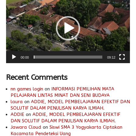
Player
00:00
09:12
Recent Comments
nn games login
on
INFORMASI PEMILIHAN MATA
PELAJARAN LINTAS MINAT DAN SENI BUDAYA
laura
on
ADDIE, MODEL PEMBELAJARAN EFEKTIF DAN
SOLUTIF DALAM PENULISAN KARYA ILMIAH.
ADDIE
on
ADDIE, MODEL PEMBELAJARAN EFEKTIF
DAN SOLUTIF DALAM PENULISAN KARYA ILMIAH.
Jawara Cloud
on
Siswi SMA 3 Yogyakarta Ciptakan
Kacamata Pendeteksi Uang