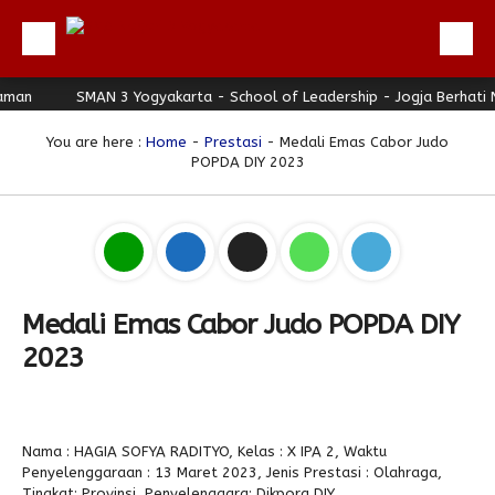
an
Beranda
SMAN 3 Yogyakarta - School of Leadership - Jogja Berhati Ny
Profil
You are here :
Home
-
Prestasi
- Medali Emas Cabor Judo
POPDA DIY 2023
Berita
Direktori
Keunggulan
Galeri
Medali Emas Cabor Judo POPDA DIY
Download
2023
Hubungi Kami
Bulletin
Nama : HAGIA SOFYA RADITYO, Kelas : X IPA 2, Waktu
Link Referensi
Penyelenggaraan : 13 Maret 2023, Jenis Prestasi : Olahraga,
Tingkat: Provinsi, Penyelenggara: Dikpora DIY.
PPDB