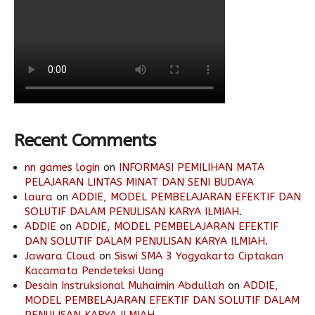
Recent Comments
nn games login
on
INFORMASI PEMILIHAN MATA
PELAJARAN LINTAS MINAT DAN SENI BUDAYA
laura
on
ADDIE, MODEL PEMBELAJARAN EFEKTIF DAN
SOLUTIF DALAM PENULISAN KARYA ILMIAH.
ADDIE
on
ADDIE, MODEL PEMBELAJARAN EFEKTIF
DAN SOLUTIF DALAM PENULISAN KARYA ILMIAH.
Jawara Cloud
on
Siswi SMA 3 Yogyakarta Ciptakan
Kacamata Pendeteksi Uang
Desain Instruksional Muhaimin Abdullah
on
ADDIE,
MODEL PEMBELAJARAN EFEKTIF DAN SOLUTIF DALAM