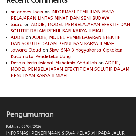
Recent Comments
nn games login
on
INFORMASI PEMILIHAN MATA
PELAJARAN LINTAS MINAT DAN SENI BUDAYA
laura
on
ADDIE, MODEL PEMBELAJARAN EFEKTIF DAN
SOLUTIF DALAM PENULISAN KARYA ILMIAH.
ADDIE
on
ADDIE, MODEL PEMBELAJARAN EFEKTIF
DAN SOLUTIF DALAM PENULISAN KARYA ILMIAH.
Jawara Cloud
on
Siswi SMA 3 Yogyakarta Ciptakan
Kacamata Pendeteksi Uang
Desain Instruksional Muhaimin Abdullah
on
ADDIE,
MODEL PEMBELAJARAN EFEKTIF DAN SOLUTIF DALAM
PENULISAN KARYA ILMIAH.
Pengumuman
Publish : 06/04/2026
INFORMASI PENERIMAAN SISWA KELAS XII PADA JALUR