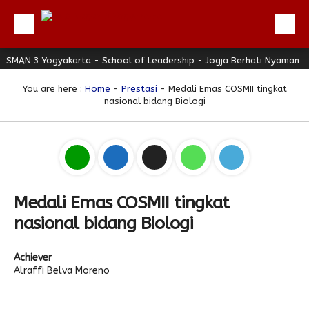
 3 Yogyakarta - School of Leadership - Jogja Berhati Nyaman
Beranda
S
Profil
You are here :
Home
-
Prestasi
- Medali Emas COSMII tingkat
nasional bidang Biologi
Berita
Direktori
Keunggulan
Galeri
Medali Emas COSMII tingkat
Download
nasional bidang Biologi
Hubungi Kami
Achiever
Bulletin
Alraffi Belva Moreno
Link Referensi
PPDB