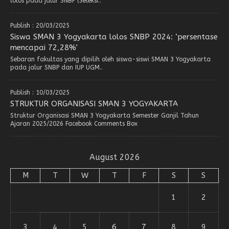
lolos pada jalur SNBP (Seleksi..
Publish : 20/03/2025
Siswa SMAN 3 Yogyakarta lolos SNBP 2024: ‘persentase
mencapai 72,28%’
Sebaran fakultas yang dipilih oleh siswa-siswi SMAN 3 Yogyakarta
pada jalur SNBP dan IUP UGM..
Publish : 10/03/2025
STRUKTUR ORGANISASI SMAN 3 YOGYAKARTA
Struktur Organisasi SMAN 3 Yogyakarta Semester Ganjil Tahun
Ajaran 2025/2026 Facebook Comments Box
August 2026
M
T
W
T
F
S
S
1
2
3
4
5
6
7
8
9