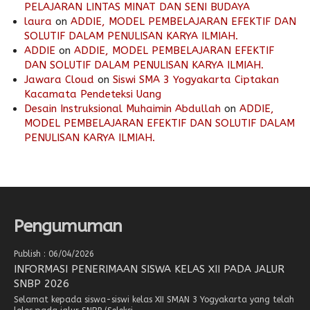
PELAJARAN LINTAS MINAT DAN SENI BUDAYA
laura
on
ADDIE, MODEL PEMBELAJARAN EFEKTIF DAN
SOLUTIF DALAM PENULISAN KARYA ILMIAH.
ADDIE
on
ADDIE, MODEL PEMBELAJARAN EFEKTIF
DAN SOLUTIF DALAM PENULISAN KARYA ILMIAH.
Jawara Cloud
on
Siswi SMA 3 Yogyakarta Ciptakan
Kacamata Pendeteksi Uang
Desain Instruksional Muhaimin Abdullah
on
ADDIE,
MODEL PEMBELAJARAN EFEKTIF DAN SOLUTIF DALAM
PENULISAN KARYA ILMIAH.
Pengumuman
Publish : 06/04/2026
INFORMASI PENERIMAAN SISWA KELAS XII PADA JALUR
SNBP 2026
Selamat kepada siswa-siswi kelas XII SMAN 3 Yogyakarta yang telah