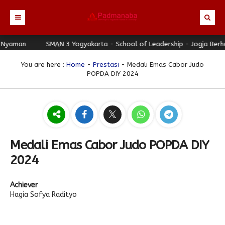
man
Beranda
SMAN 3 Yogyakarta - School of Leadership - Jogja Berhati N
Profil
You are here :
Home
-
Prestasi
- Medali Emas Cabor Judo
POPDA DIY 2024
Berita
Identitas Sekolah
Direktori
Visi-Misi
Terbaru
Keunggulan
Struktur Organisasi
Editorial
Guru & Karyawan
Galeri
Sejarah
Blog Guru
Prestasi
Medali Emas Cabor Judo POPDA DIY
Download
Seragam
Padmanaba Smart Service
Foto
2024
Hubungi Kami
Kolom Siswa
Majalah Digital
Video
Achiever
Bulletin
Pengumuman
Karya Siswa
Hagia Sofya Radityo
Link Referensi
Fasilitas
Padnews
Progresif #37
PPDB
Eskul
Majalah Progresif
Event Padmanaba
Padstory