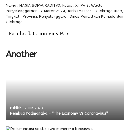
Nama : HAGIA SOFYA RADITYO, Kelas : XI IPA 2, Waktu
Alumni
Kegiatan Kemitraan
Penbes 2026
Antologi Puisi 1
Penyelenggaraan : 7 Maret 2024, Jenis Prestasi : Olahraga Judo,
Tingkat : Provinsi, Penyelenggara : Dinas Pendidikan Pemuda dan
Antologi Puisi 2
Olahraga.
Antologi Puisi 3
Facebook Comments Box
Antologi Puisi 4
Another
Antologi Cerpen B.Inggris
Publish : 7 Jun 2020
Rembug Padmanaba – “The Economy Vs Coronavirus”