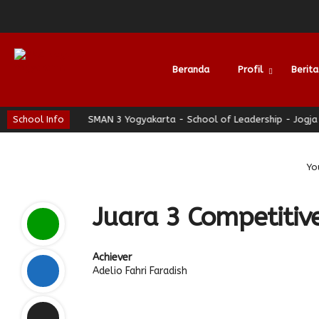
Beranda
Profil
Berita
ti Nyaman
School Info
SMAN 3 Yogyakarta - School of Leadership - Jogja Ber
Alumni
Yo
Juara 3 Competiti
Achiever
Adelio Fahri Faradish