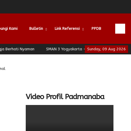
ungi Kami
Bulletin
Link Referensi
PPDB
Berhati Nyaman
SMAN 3 Yogyakarta - School of Leadership - Jogj
Sunday, 09 Aug 2026
nal
Video Profil Padmanaba