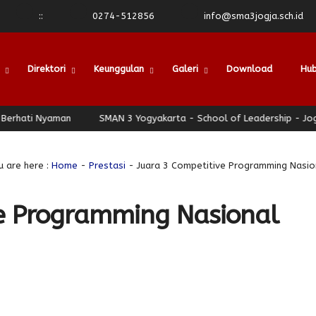
:
:
0274-512856
info@sma3jogja.sch.id
Direktori
Keunggulan
Galeri
Download
Hub
hati Nyaman
SMAN 3 Yogyakarta - School of Leadership - Jogja 
u are here :
Home
-
Prestasi
- Juara 3 Competitive Programming Nasio
ve Programming Nasional