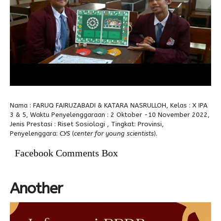
Alumni
Kegiatan Kemitraan
Penbes 2026
Antologi Puisi 1
Antologi Puisi 2
Antologi Puisi 3
Antologi Puisi 4
Antologi Cerpen B.Inggris
Nama : FARUQ FAIRUZABADI & KATARA NASRULLOH, Kelas : X IPA
3 & 5, Waktu Penyelenggaraan : 2 Oktober -10 November 2022,
Jenis Prestasi : Riset Sosiologi , Tingkat: Provinsi,
Penyelenggara:
CYS
(
center for young scientists
).
Facebook Comments Box
Another