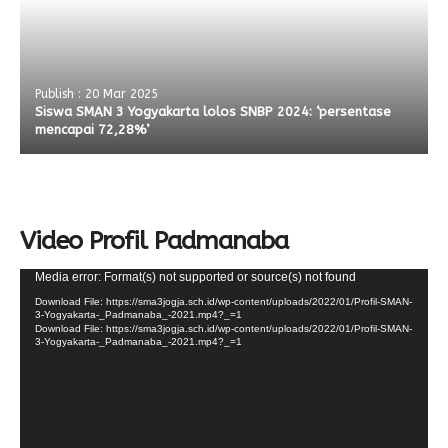
Publish : 20 Mar 2025
Siswa SMAN 3 Yogyakarta lolos SNBP 2024: ‘persentase
mencapai 72,28%’
Video Profil Padmanaba
Video
Media error: Format(s) not supported or source(s) not found
Player
Download File: https://sma3jogja.sch.id/wp-content/uploads/2022/01/Profil-SMAN-
3-Yogyakarta-_Padmanaba_-2021.mp4?_=1
Download File: https://sma3jogja.sch.id/wp-content/uploads/2022/01/Profil-SMAN-
3-Yogyakarta-_Padmanaba_-2021.mp4?_=1