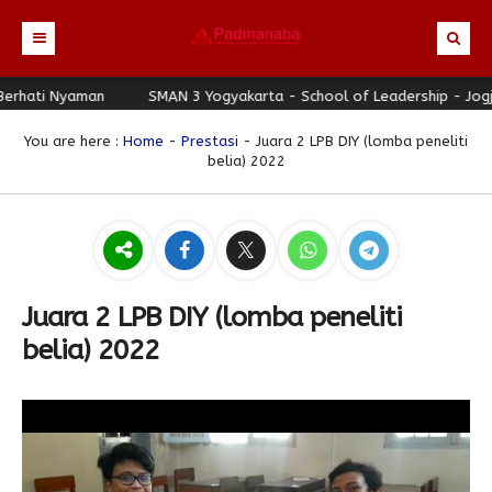
ati Nyaman
Beranda
SMAN 3 Yogyakarta - School of Leadership - Jogja B
Profil
You are here :
Home
-
Prestasi
- Juara 2 LPB DIY (lomba peneliti
belia) 2022
Berita
Identitas Sekolah
Direktori
Visi-Misi
Terbaru
Keunggulan
Struktur Organisasi
Editorial
Guru & Karyawan
Galeri
Sejarah
Blog Guru
Prestasi
Juara 2 LPB DIY (lomba peneliti
Download
Seragam
Padmanaba Smart Service
Foto
belia) 2022
Hubungi Kami
Kolom Siswa
Majalah Digital
Video
Bulletin
Pengumuman
Karya Siswa
Link Referensi
Fasilitas
Padnews
Progresif #37
PPDB
Eskul
Majalah Progresif
Event Padmanaba
Padstory