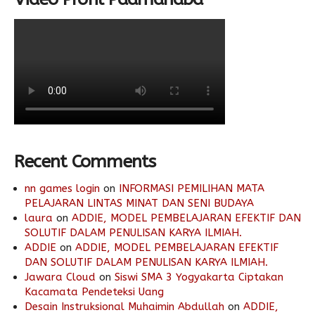
Recent Comments
nn games login
on
INFORMASI PEMILIHAN MATA
PELAJARAN LINTAS MINAT DAN SENI BUDAYA
laura
on
ADDIE, MODEL PEMBELAJARAN EFEKTIF DAN
SOLUTIF DALAM PENULISAN KARYA ILMIAH.
ADDIE
on
ADDIE, MODEL PEMBELAJARAN EFEKTIF
DAN SOLUTIF DALAM PENULISAN KARYA ILMIAH.
Jawara Cloud
on
Siswi SMA 3 Yogyakarta Ciptakan
Kacamata Pendeteksi Uang
Desain Instruksional Muhaimin Abdullah
on
ADDIE,