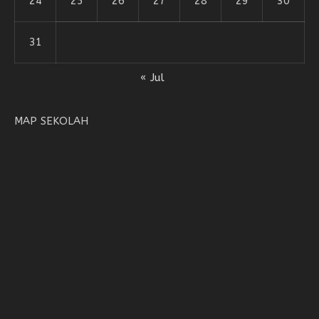
24
25
26
27
28
29
30
31
« Jul
MAP SEKOLAH