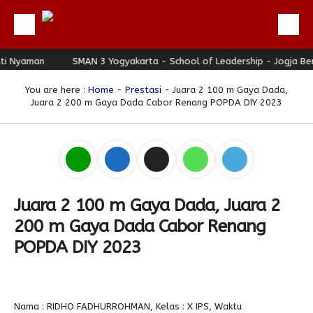
 Nyaman
Beranda
SMAN 3 Yogyakarta - School of Leadership - Jogja Berh
Profil
You are here :
Home
-
Prestasi
- Juara 2 100 m Gaya Dada,
Juara 2 200 m Gaya Dada Cabor Renang POPDA DIY 2023
Berita
Direktori
Keunggulan
Galeri
Juara 2 100 m Gaya Dada, Juara 2
Download
200 m Gaya Dada Cabor Renang
Hubungi Kami
POPDA DIY 2023
Bulletin
Link Referensi
Nama : RIDHO FADHURROHMAN, Kelas : X IPS, Waktu
PPDB