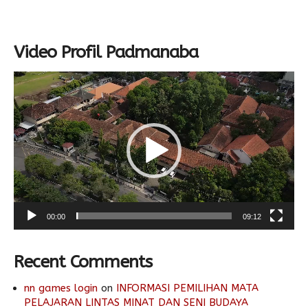
Video Profil Padmanaba
Video
Player
00:00
09:12
Recent Comments
nn games login
on
INFORMASI PEMILIHAN MATA
PELAJARAN LINTAS MINAT DAN SENI BUDAYA