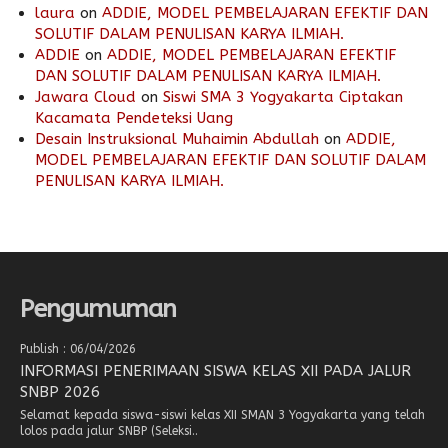
laura
on
ADDIE, MODEL PEMBELAJARAN EFEKTIF DAN
SOLUTIF DALAM PENULISAN KARYA ILMIAH.
ADDIE
on
ADDIE, MODEL PEMBELAJARAN EFEKTIF
DAN SOLUTIF DALAM PENULISAN KARYA ILMIAH.
Jawara Cloud
on
Siswi SMA 3 Yogyakarta Ciptakan
Kacamata Pendeteksi Uang
Desain Instruksional Muhaimin Abdullah
on
ADDIE,
MODEL PEMBELAJARAN EFEKTIF DAN SOLUTIF DALAM
PENULISAN KARYA ILMIAH.
Pengumuman
Publish : 06/04/2026
INFORMASI PENERIMAAN SISWA KELAS XII PADA JALUR
SNBP 2026
Selamat kepada siswa-siswi kelas XII SMAN 3 Yogyakarta yang telah
lolos pada jalur SNBP (Seleksi..