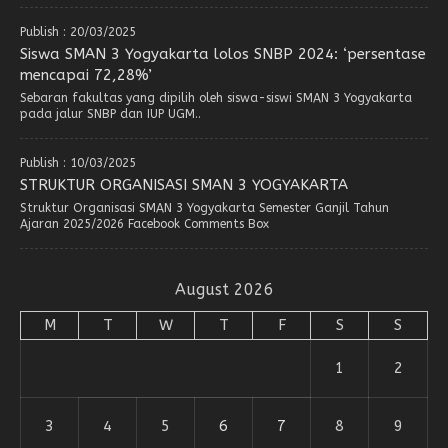
Publish : 20/03/2025
Siswa SMAN 3 Yogyakarta lolos SNBP 2024: ‘persentase
mencapai 72,28%’
Sebaran fakultas yang dipilih oleh siswa-siswi SMAN 3 Yogyakarta
pada jalur SNBP dan IUP UGM..
Publish : 10/03/2025
STRUKTUR ORGANISASI SMAN 3 YOGYAKARTA
Struktur Organisasi SMAN 3 Yogyakarta Semester Ganjil Tahun
Ajaran 2025/2026 Facebook Comments Box
August 2026
M
T
W
T
F
S
S
1
2
3
4
5
6
7
8
9