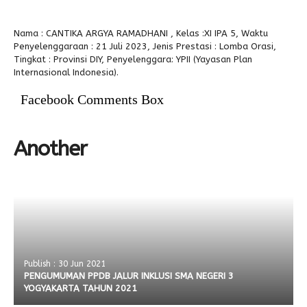
Alumni
Kegiatan Kemitraan
Penbes 2026
Antologi Puisi 1
Nama : CANTIKA ARGYA RAMADHANI , Kelas :XI IPA 5, Waktu
Penyelenggaraan : 21 Juli 2023, Jenis Prestasi : Lomba Orasi,
Antologi Puisi 2
Tingkat : Provinsi DIY, Penyelenggara: YPII (Yayasan Plan
Internasional Indonesia).
Antologi Puisi 3
Facebook Comments Box
Antologi Puisi 4
Antologi Cerpen B.Inggris
Another
Publish : 30 Jun 2021
PENGUMUMAN PPDB JALUR INKLUSI SMA NEGERI 3
YOGYAKARTA TAHUN 2021