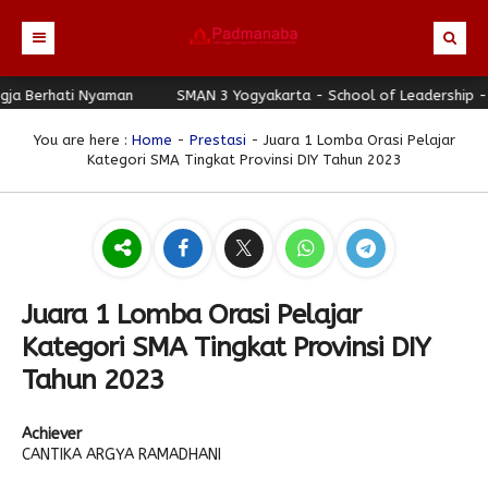
 Berhati Nyaman
Beranda
SMAN 3 Yogyakarta - School of Leadership - Jog
Profil
You are here :
Home
-
Prestasi
- Juara 1 Lomba Orasi Pelajar
Kategori SMA Tingkat Provinsi DIY Tahun 2023
Berita
Identitas Sekolah
Direktori
Visi-Misi
Terbaru
Keunggulan
Struktur Organisasi
Editorial
Guru & Karyawan
Galeri
Sejarah
Blog Guru
Prestasi
Juara 1 Lomba Orasi Pelajar
Download
Seragam
Padmanaba Smart Service
Foto
Kategori SMA Tingkat Provinsi DIY
Hubungi Kami
Kolom Siswa
Majalah Digital
Video
Tahun 2023
Bulletin
Pengumuman
Karya Siswa
Achiever
Link Referensi
Fasilitas
Padnews
Progresif #37
CANTIKA ARGYA RAMADHANI
PPDB
Eskul
Majalah Progresif
Event Padmanaba
Padstory