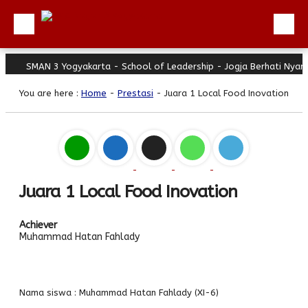
SMAN 3 Yogyakarta - School of Leadership - Jogja Berhati Nyaman
Beranda
You are here :
Home
-
Prestasi
- Juara 1 Local Food Inovation
Profil
Berita
Direktori
Keunggulan
Juara 1 Local Food Inovation
Galeri
Download
Achiever
Muhammad Hatan Fahlady
Hubungi Kami
Bulletin
Link Referensi
Nama siswa : Muhammad Hatan Fahlady (XI-6)