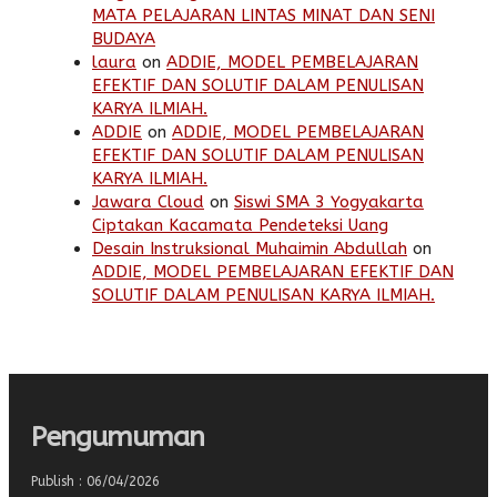
MATA PELAJARAN LINTAS MINAT DAN SENI
BUDAYA
laura
on
ADDIE, MODEL PEMBELAJARAN
EFEKTIF DAN SOLUTIF DALAM PENULISAN
KARYA ILMIAH.
ADDIE
on
ADDIE, MODEL PEMBELAJARAN
EFEKTIF DAN SOLUTIF DALAM PENULISAN
KARYA ILMIAH.
Jawara Cloud
on
Siswi SMA 3 Yogyakarta
Ciptakan Kacamata Pendeteksi Uang
Desain Instruksional Muhaimin Abdullah
on
ADDIE, MODEL PEMBELAJARAN EFEKTIF DAN
SOLUTIF DALAM PENULISAN KARYA ILMIAH.
Pengumuman
Publish : 06/04/2026