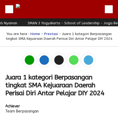
 Nyaman
Beranda
SMAN 3 Yogyakarta - School of Leadership - Jogja Berh
Profil
You are here :
Home
-
Prestasi
- Juara 1 kategori Berpasangan
tingkat SMA Kejuaraan Daerah Perisai Diri Antar Pelajar DIY 2024
Berita
Direktori
Keunggulan
Galeri
Juara 1 kategori Berpasangan
Download
tingkat SMA Kejuaraan Daerah
Hubungi Kami
Perisai Diri Antar Pelajar DIY 2024
Bulletin
Achiever
Link Referensi
Team Berpasangan
PPDB