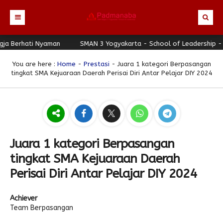
 Berhati Nyaman
Beranda
SMAN 3 Yogyakarta - School of Leadership - Jog
Profil
You are here :
Home
-
Prestasi
- Juara 1 kategori Berpasangan
tingkat SMA Kejuaraan Daerah Perisai Diri Antar Pelajar DIY 2024
Berita
Identitas Sekolah
Direktori
Visi-Misi
Terbaru
Keunggulan
Struktur Organisasi
Editorial
Guru & Karyawan
Galeri
Sejarah
Blog Guru
Prestasi
Juara 1 kategori Berpasangan
Download
Seragam
Padmanaba Smart Service
Foto
tingkat SMA Kejuaraan Daerah
Hubungi Kami
Kolom Siswa
Majalah Digital
Video
Perisai Diri Antar Pelajar DIY 2024
Bulletin
Pengumuman
Karya Siswa
Achiever
Link Referensi
Fasilitas
Padnews
Progresif #37
Team Berpasangan
PPDB
Eskul
Majalah Progresif
Event Padmanaba
Padstory