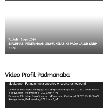
Publish : 6 Apr 2026
INFORMASI PENERIMAAN SISWA KELAS XII PADA JALUR SNBP
2026
Video Profil Padmanaba
Video
Media error: Format(s) not supported or source(s) not found
Player
Download File: https://sma3jogja.sch.id/wp-content/uploads/2022/01/Profil-SMAN-
3-Yogyakarta-_Padmanaba_-2021.mp4?_=1
Download File: https://sma3jogja.sch.id/wp-content/uploads/2022/01/Profil-SMAN-
3-Yogyakarta-_Padmanaba_-2021.mp4?_=1