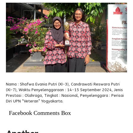
Alumni
Kegiatan Kemitraan
Penbes 2026
Antologi Puisi 1
Antologi Puisi 2
Antologi Puisi 3
Antologi Puisi 4
Antologi Cerpen B.Inggris
Nama : Shafwa Evania Putri (XI-3), Candrawati Reswara Putri
(XI-7), Waktu Penyelenggaraan : 14-15 September 2024, Jenis
Prestasi : Olahraga, Tingkat : Nasional, Penyelenggara : Perisai
Diri UPN “Veteran” Yogyakarta.
Facebook Comments Box