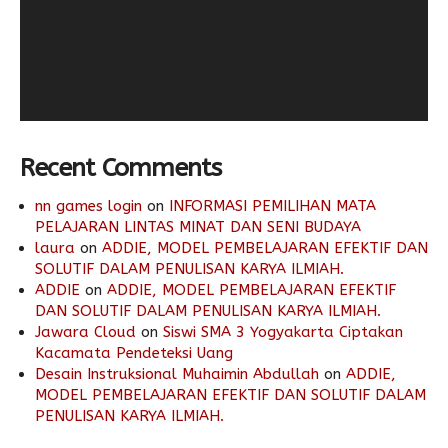
Recent Comments
nn games login
on
INFORMASI PEMILIHAN MATA
PELAJARAN LINTAS MINAT DAN SENI BUDAYA
laura
on
ADDIE, MODEL PEMBELAJARAN EFEKTIF DAN
SOLUTIF DALAM PENULISAN KARYA ILMIAH.
ADDIE
on
ADDIE, MODEL PEMBELAJARAN EFEKTIF
DAN SOLUTIF DALAM PENULISAN KARYA ILMIAH.
Jawara Cloud
on
Siswi SMA 3 Yogyakarta Ciptakan
Kacamata Pendeteksi Uang
Desain Instruksional Muhaimin Abdullah
on
ADDIE,
MODEL PEMBELAJARAN EFEKTIF DAN SOLUTIF DALAM
PENULISAN KARYA ILMIAH.