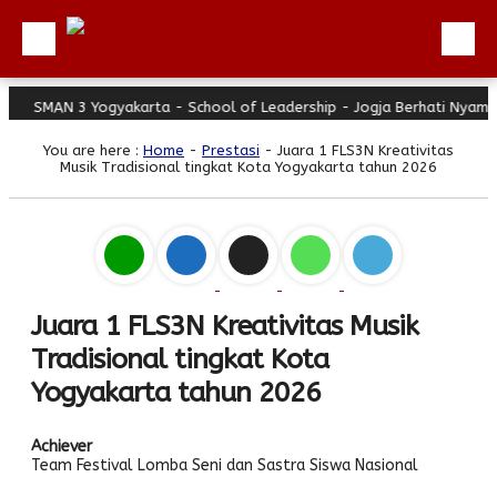
MAN 3 Yogyakarta - School of Leadership - Jogja Berhati Nyaman
Beranda
You are here :
Home
-
Prestasi
- Juara 1 FLS3N Kreativitas
Profil
Musik Tradisional tingkat Kota Yogyakarta tahun 2026
Berita
Direktori
Keunggulan
Galeri
Juara 1 FLS3N Kreativitas Musik
Tradisional tingkat Kota
Download
Yogyakarta tahun 2026
Hubungi Kami
Bulletin
Achiever
Team Festival Lomba Seni dan Sastra Siswa Nasional
Link Referensi