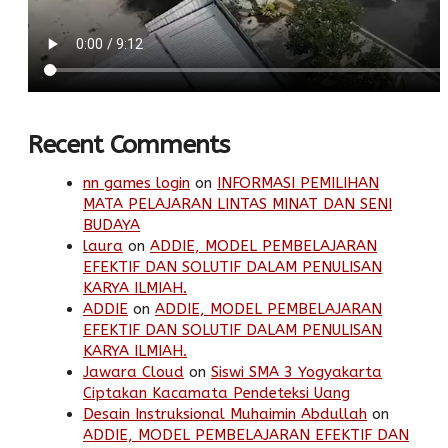
Recent Comments
nn games login
on
INFORMASI PEMILIHAN
MATA PELAJARAN LINTAS MINAT DAN SENI
BUDAYA
laura
on
ADDIE, MODEL PEMBELAJARAN
EFEKTIF DAN SOLUTIF DALAM PENULISAN
KARYA ILMIAH.
ADDIE
on
ADDIE, MODEL PEMBELAJARAN
EFEKTIF DAN SOLUTIF DALAM PENULISAN
KARYA ILMIAH.
Jawara Cloud
on
Siswi SMA 3 Yogyakarta
Ciptakan Kacamata Pendeteksi Uang
Desain Instruksional Muhaimin Abdullah
on
ADDIE, MODEL PEMBELAJARAN EFEKTIF DAN