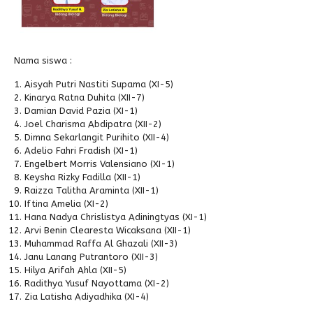
Nama siswa :
Aisyah Putri Nastiti Supama (XI-5)
Kinarya Ratna Duhita (XII-7)
Damian David Pazia (XI-1)
Joel Charisma Abdipatra (XII-2)
Dimna Sekarlangit Purihito (XII-4)
Adelio Fahri Fradish (XI-1)
Engelbert Morris Valensiano (XI-1)
Keysha Rizky Fadilla (XII-1)
Raizza Talitha Araminta (XII-1)
Iftina Amelia (XI-2)
Hana Nadya Chrislistya Adiningtyas (XI-1)
Arvi Benin Clearesta Wicaksana (XII-1)
Muhammad Raffa Al Ghazali (XII-3)
Janu Lanang Putrantoro (XII-3)
Hilya Arifah Ahla (XII-5)
Radithya Yusuf Nayottama (XI-2)
Zia Latisha Adiyadhika (XI-4)