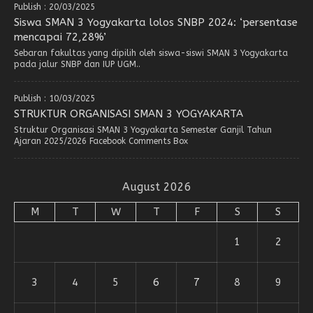
Publish : 20/03/2025
Siswa SMAN 3 Yogyakarta lolos SNBP 2024: ‘persentase
mencapai 72,28%’
Sebaran fakultas yang dipilih oleh siswa-siswi SMAN 3 Yogyakarta
pada jalur SNBP dan IUP UGM..
Publish : 10/03/2025
STRUKTUR ORGANISASI SMAN 3 YOGYAKARTA
Struktur Organisasi SMAN 3 Yogyakarta Semester Ganjil Tahun
Ajaran 2025/2026 Facebook Comments Box
August 2026
M
T
W
T
F
S
S
1
2
3
4
5
6
7
8
9