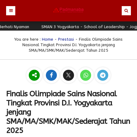
 Nyaman
Beranda
SMAN 3 Yogyakarta - School of Leadership - Jogja Berh
Profil
You are here :
Home
-
Prestasi
- Finalis Olimpiade Sains
Nasional Tingkat Provinsi D.I. Yogyakarta jenjang
Berita
Identitas Sekolah
SMA/MA/SMK/MAK/Sederajat Tahun 2025
Direktori
Visi-Misi
Terbaru
Keunggulan
Struktur Organisasi
Editorial
Guru & Karyawan
Galeri
Sejarah
Blog Guru
Prestasi
Finalis Olimpiade Sains Nasional
Download
Seragam
Padmanaba Smart Service
Foto
Tingkat Provinsi D.I. Yogyakarta
Hubungi Kami
Kolom Siswa
Majalah Digital
Video
jenjang
Bulletin
Pengumuman
Karya Siswa
SMA/MA/SMK/MAK/Sederajat Tahun
Link Referensi
Fasilitas
Padnews
Progresif #37
2025
PPDB
Eskul
Majalah Progresif
Event Padmanaba
Padstory