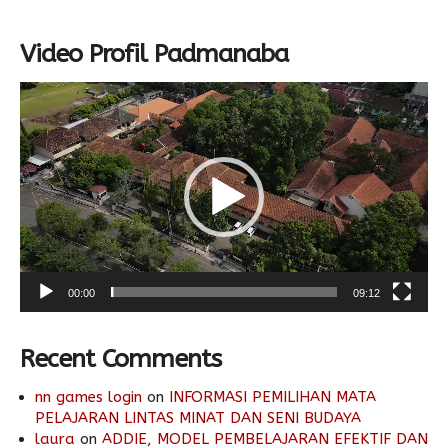
Video Profil Padmanaba
Video
Player
00:00
09:12
Recent Comments
nn games login
on
INFORMASI PEMILIHAN MATA
PELAJARAN LINTAS MINAT DAN SENI BUDAYA
laura
on
ADDIE, MODEL PEMBELAJARAN EFEKTIF DAN