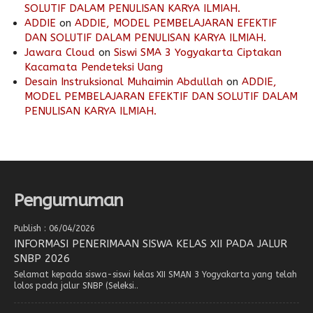
SOLUTIF DALAM PENULISAN KARYA ILMIAH.
ADDIE
on
ADDIE, MODEL PEMBELAJARAN EFEKTIF
DAN SOLUTIF DALAM PENULISAN KARYA ILMIAH.
Jawara Cloud
on
Siswi SMA 3 Yogyakarta Ciptakan
Kacamata Pendeteksi Uang
Desain Instruksional Muhaimin Abdullah
on
ADDIE,
MODEL PEMBELAJARAN EFEKTIF DAN SOLUTIF DALAM
PENULISAN KARYA ILMIAH.
Pengumuman
Publish : 06/04/2026
INFORMASI PENERIMAAN SISWA KELAS XII PADA JALUR
SNBP 2026
Selamat kepada siswa-siswi kelas XII SMAN 3 Yogyakarta yang telah
lolos pada jalur SNBP (Seleksi..