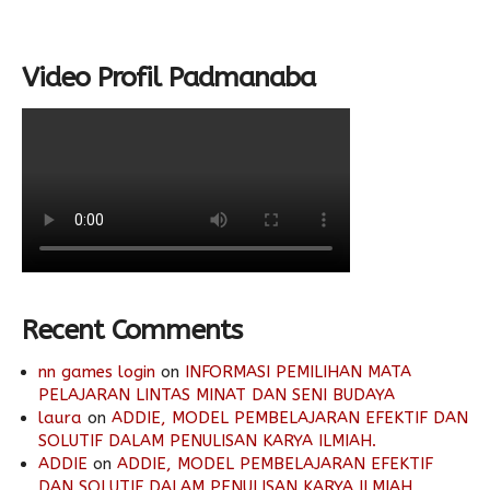
Video Profil Padmanaba
Recent Comments
nn games login
on
INFORMASI PEMILIHAN MATA
PELAJARAN LINTAS MINAT DAN SENI BUDAYA
laura
on
ADDIE, MODEL PEMBELAJARAN EFEKTIF DAN
SOLUTIF DALAM PENULISAN KARYA ILMIAH.
ADDIE
on
ADDIE, MODEL PEMBELAJARAN EFEKTIF
DAN SOLUTIF DALAM PENULISAN KARYA ILMIAH.