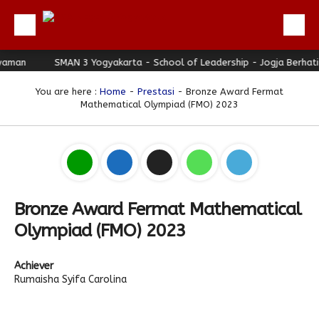
man
Beranda
SMAN 3 Yogyakarta - School of Leadership - Jogja Berhati N
Profil
You are here :
Home
-
Prestasi
- Bronze Award Fermat
Mathematical Olympiad (FMO) 2023
Berita
Direktori
Keunggulan
Galeri
Bronze Award Fermat Mathematical
Download
Olympiad (FMO) 2023
Hubungi Kami
Achiever
Bulletin
Rumaisha Syifa Carolina
Link Referensi
PPDB