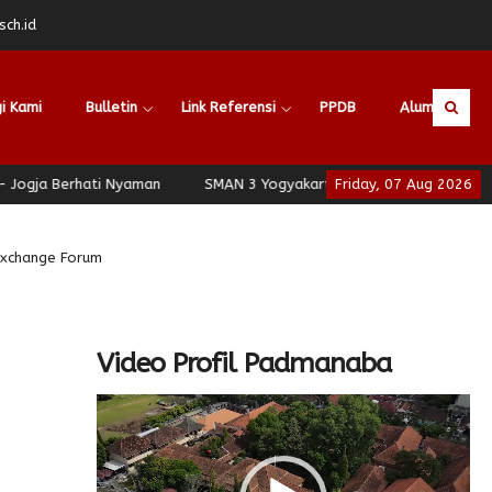
ch.id
i Kami
Bulletin
Link Referensi
PPDB
Alumni
 Berhati Nyaman
SMAN 3 Yogyakarta - School of Leadership - Jo
Friday, 07 Aug 2026
Exchange Forum
Video Profil Padmanaba
Video
Player