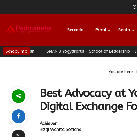
Beranda
Profil
Berita
ati Nyaman
School Info
SMAN 3 Yogyakarta - School of Leadership - Jogja B
You are here :
Best Advocacy at Y
Digital Exchange F
Achiever
Rizqi Wanita Sofiana