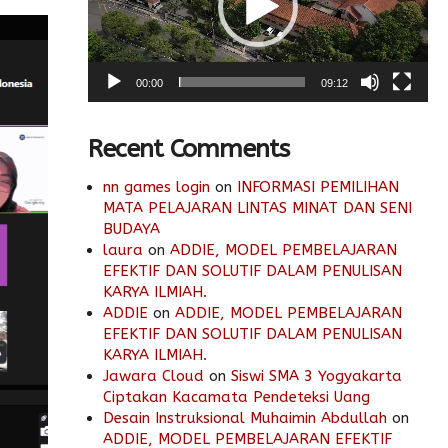
00:00
09:12
Recent Comments
nn games login
on
INFORMASI PEMILIHAN
MATA PELAJARAN LINTAS MINAT DAN SENI
BUDAYA
laura
on
ADDIE, MODEL PEMBELAJARAN
EFEKTIF DAN SOLUTIF DALAM PENULISAN
KARYA ILMIAH.
ADDIE
on
ADDIE, MODEL PEMBELAJARAN
EFEKTIF DAN SOLUTIF DALAM PENULISAN
KARYA ILMIAH.
Jawara Cloud
on
Siswi SMA 3 Yogyakarta
Ciptakan Kacamata Pendeteksi Uang
Desain Instruksional Muhaimin Abdullah
on
ADDIE, MODEL PEMBELAJARAN EFEKTIF