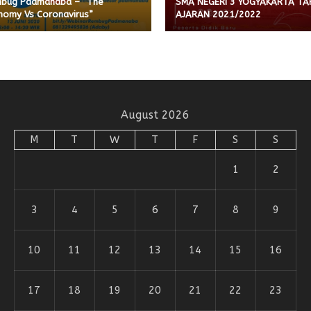
bug Padmanaba – “The
SMA NEGERI 3 YOGYAKARTA T
nomy Vs Coronavirus”
AJARAN 2021/2022
August 2026
M
T
W
T
F
S
S
1
2
3
4
5
6
7
8
9
10
11
12
13
14
15
16
17
18
19
20
21
22
23