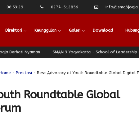
06
:
53
:
29
0274-512856
info@sma3jogja.s
Direktori
Keunggulan
Galeri
Download
Hubung
erhati Nyaman
SMAN 3 Yogyakarta - School of Leadership - Jogja
Home
-
Prestasi
- Best Advocacy at Youth Roundtable Global Digital 
outh Roundtable Global
orum