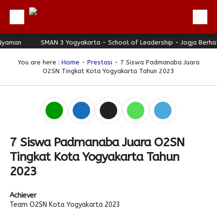
aman
Beranda
SMAN 3 Yogyakarta - School of Leadership - Jogja Berhati 
Profil
You are here :
Home
-
Prestasi
- 7 Siswa Padmanaba Juara
O2SN Tingkat Kota Yogyakarta Tahun 2023
Berita
Direktori
Keunggulan
Galeri
7 Siswa Padmanaba Juara O2SN
Download
Tingkat Kota Yogyakarta Tahun
Hubungi Kami
2023
Bulletin
Achiever
Link Referensi
Team O2SN Kota Yogyakarta 2023
PPDB