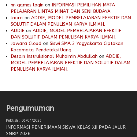
nn games login
on
INFORMASI PEMILIHAN MATA
PELAJARAN LINTAS MINAT DAN SENI BUDAYA
laura
on
ADDIE, MODEL PEMBELAJARAN EFEKTIF DAN
SOLUTIF DALAM PENULISAN KARYA ILMIAH.
ADDIE
on
ADDIE, MODEL PEMBELAJARAN EFEKTIF
DAN SOLUTIF DALAM PENULISAN KARYA ILMIAH.
Jawara Cloud
on
Siswi SMA 3 Yogyakarta Ciptakan
Kacamata Pendeteksi Uang
Desain Instruksional Muhaimin Abdullah
on
ADDIE,
MODEL PEMBELAJARAN EFEKTIF DAN SOLUTIF DALAM
PENULISAN KARYA ILMIAH.
Pengumuman
Publish : 06/04/2026
INFORMASI PENERIMAAN SISWA KELAS XII PADA JALUR
SNBP 2026