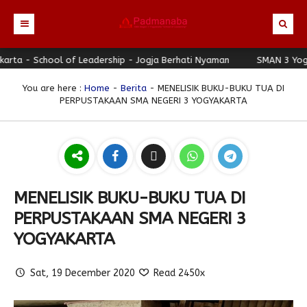
ol of Leadership - Jogja Berhati Nyaman
Beranda
SMAN 3 Yogyakarta - S
Profil
You are here :
Home
-
Berita
- MENELISIK BUKU-BUKU TUA DI
PERPUSTAKAAN SMA NEGERI 3 YOGYAKARTA
Berita
Direktori
Keunggulan
Galeri
MENELISIK BUKU-BUKU TUA DI
Download
PERPUSTAKAAN SMA NEGERI 3
Hubungi Kami
YOGYAKARTA
Bulletin
Sat, 19 December 2020
Read 2450x
Link Referensi
PPDB