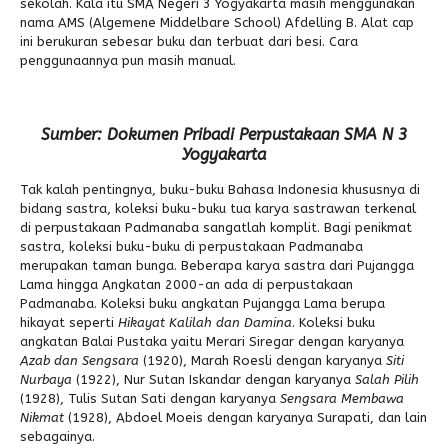
sekolah. Kala itu SMA Negeri 3 Yogyakarta masih menggunakan
nama AMS (Algemene Middelbare School) Afdelling B. Alat cap
ini berukuran sebesar buku dan terbuat dari besi. Cara
penggunaannya pun masih manual.
Sumber: Dokumen Pribadi Perpustakaan SMA N 3
Yogyakarta
Tak kalah pentingnya, buku-buku Bahasa Indonesia khususnya di
bidang sastra, koleksi buku-buku tua karya sastrawan terkenal
di perpustakaan Padmanaba sangatlah komplit. Bagi penikmat
sastra, koleksi buku-buku di perpustakaan Padmanaba
merupakan taman bunga. Beberapa karya sastra dari Pujangga
Lama hingga Angkatan 2000-an ada di perpustakaan
Padmanaba. Koleksi buku angkatan Pujangga Lama berupa
hikayat seperti
Hikayat Kalilah dan Damina
. Koleksi buku
angkatan Balai Pustaka yaitu Merari Siregar dengan karyanya
Azab dan Sengsara
(1920), Marah Roesli dengan karyanya
Siti
Nurbaya
(1922), Nur Sutan Iskandar dengan karyanya
Salah Pilih
(1928), Tulis Sutan Sati dengan karyanya
Sengsara Membawa
Nikmat
(1928), Abdoel Moeis dengan karyanya Surapati, dan lain
sebagainya.