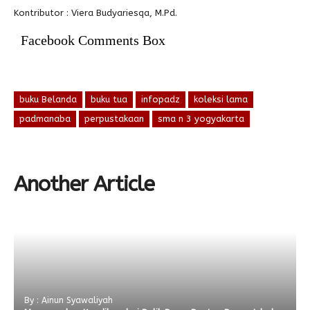
Kontributor : Viera Budyariesqa, M.Pd.
Facebook Comments Box
buku Belanda
buku tua
infopadz
koleksi lama
padmanaba
perpustakaan
sma n 3 yogyakarta
Another Article
By : Ainun Syawaliyah