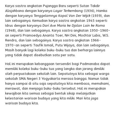
Karya sastra angkatan Pujangga Baru seperti Sutan Takdir
Alisjahbana dengan karyanya
Layar Terkembang
(1936), Hamka
dengan karyanya
Tenggelamnya Kapal Van Der Wijck
(1939), dan
lain sebagainya. Kemudian karya sastra angkatan 1945 seperti
Idrus dengan karyanya
Dari Ave Maria ke Djalan Lain ke Roma
(1948), dan lain sebagainya. Karya sastra angkatan 1950-1960-
an seperti Pramoedya Ananta Toer, NH Dini, Mochtar Lubis, W.S.
Rendra, dan lain sebagainya. Karya sastra angkatan 1966-
1970-an seperti Taufik Ismail, Putu Wijaya, dan lain sebagainya.
Masih banyak lagi koleksi buku-buku tua dan berharga lainnya
yang tidak dapat disebutkan satu per satu.
Hal ini merupakan kebanggaan tersendiri bagi Padmanaba dapat
memiliki koleksi buku-buku tua yang langka dan jarang dimiliki
oleh perpustakaan sekolah lain. Sepatutnya kita sebagai warga
sekolah SMA Negeri 3 Yogyakarta merasa bangga. Namun tidak
hanya sampai di situ saja sepatutnya kita membaca, memahami,
merawat, dan menjaga buku-buku tersebut. Hal ini merupakan
kewajiban kita semua sebagai bentuk sikap melanjutkan
kelestarian warisan budaya yang kita miliki. Mari kita jaga
warisan budaya kita.